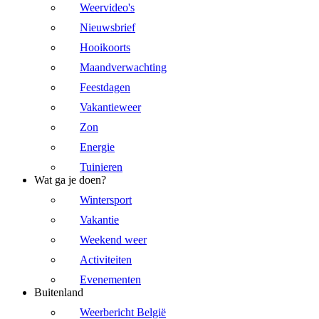
Weervideo's
Nieuwsbrief
Hooikoorts
Maandverwachting
Feestdagen
Vakantieweer
Zon
Energie
Tuinieren
Wat ga je doen?
Wintersport
Vakantie
Weekend weer
Activiteiten
Evenementen
Buitenland
Weerbericht België