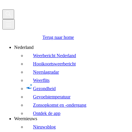
Terug naar home
Nederland
Weerbericht Nederland
Hooikoortsweerbericht
Neerslagradar
Weerflits
Gezondheid
Gevoelstemperatuur
Zonsopkomst en -ondergang
Ontdek de app
Weernieuws
Nieuwsblog