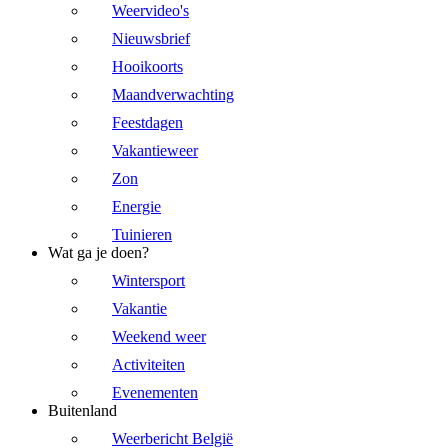
Weervideo's
Nieuwsbrief
Hooikoorts
Maandverwachting
Feestdagen
Vakantieweer
Zon
Energie
Tuinieren
Wat ga je doen?
Wintersport
Vakantie
Weekend weer
Activiteiten
Evenementen
Buitenland
Weerbericht België