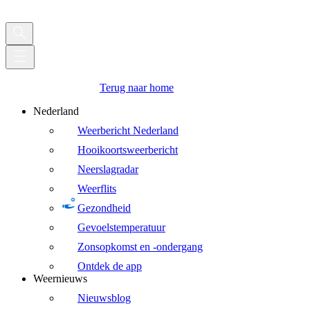
Terug naar home
Nederland
Weerbericht Nederland
Hooikoortsweerbericht
Neerslagradar
Weerflits
Gezondheid
Gevoelstemperatuur
Zonsopkomst en -ondergang
Ontdek de app
Weernieuws
Nieuwsblog