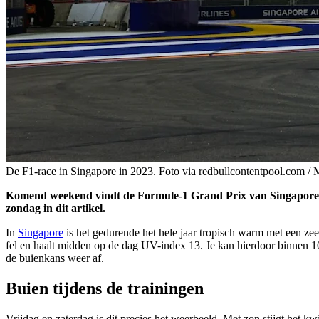
De F1-race in Singapore in 2023. Foto via redbullcontentpool.com 
Komend weekend vindt de Formule-1 Grand Prix van Singapore pl
zondag in dit artikel.
In
Singapore
is het gedurende het hele jaar tropisch warm met een ze
fel en haalt midden op de dag UV-index 13. Je kan hierdoor binnen 1
de buienkans weer af.
Buien tijdens de trainingen
Vrijdag en zaterdag is dit precies het weerbeeld. Met zon stijgt het k