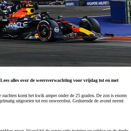
es alles over de weersverwachting voor vrijdag tot en met
 de nachten komt het kwik amper onder de 25 graden. De zon is enorm
egelmatig uitgroeien tot een onweersbui. Gedurende de avond neemt
iddag groot. Vooral bij de eerste vrije training op vrijdag en de derde