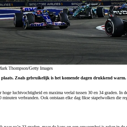
/ Mark Thompson/Getty Images
aats. Zoals gebruikelijk is het komende dagen drukkend warm. Le
er hoge luchtvochtigheid en maxima veelal tussen 30 en 34 graden. In
0 minuten verbranden. Ook ontstaan elke dag fikse stapelwolken die r
wik naar zo’n 33 graden, maar de kans op een onweersbui is zeker in de m