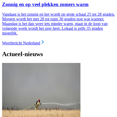
Zonnig en op veel plekken zomers warm
Vandaag is het zonnig en het wordt op grote schaal 25 tot 28 graden.
Morgen wordt het met 28 tot ruim 30 graden nog wat warmer.
Maandag is het dan weer iets minder warm, maar in de loop van
volgende week wordt het zeer heet. Lokaal is zelfs 35 graden
mogelijk.
Weerbericht Nederland
Actueel-nieuws