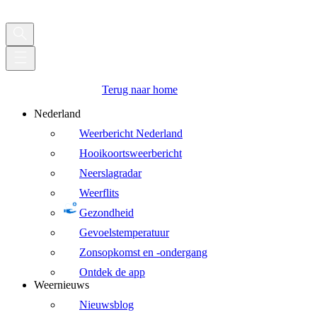
Terug naar home
Nederland
Weerbericht Nederland
Hooikoortsweerbericht
Neerslagradar
Weerflits
Gezondheid
Gevoelstemperatuur
Zonsopkomst en -ondergang
Ontdek de app
Weernieuws
Nieuwsblog