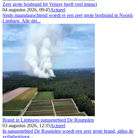
Zeer grote bosbrand bij Venray heeft veel impact
04 augustus 2026, 09:45
Actueel
Sinds maandagochtend woedt er een zeer grote bosbrand in Noord-
Limburg. Alle det...
Brand in Limburgs natuurgebied De Rosmolen
03 augustus 2026, 12:35
Actueel
In natuurgebied De Rosmolen woedt een zeer grote brand, aldus de
veiligheidsreg...