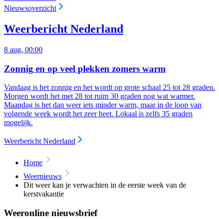
Nieuwsoverzicht
Weerbericht Nederland
8 aug, 00:00
Zonnig en op veel plekken zomers warm
Vandaag is het zonnig en het wordt op grote schaal 25 tot 28 graden.
Morgen wordt het met 28 tot ruim 30 graden nog wat warmer.
Maandag is het dan weer iets minder warm, maar in de loop van
volgende week wordt het zeer heet. Lokaal is zelfs 35 graden
mogelijk.
Weerbericht Nederland
Home
Weernieuws
Dit weer kan je verwachten in de eerste week van de
kerstvakantie
Weeronline nieuwsbrief