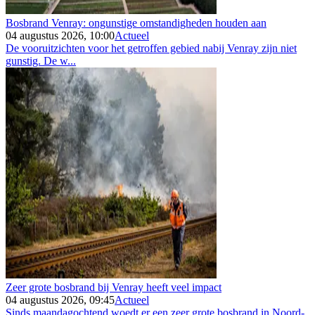
Bosbrand Venray: ongunstige omstandigheden houden aan
04 augustus 2026, 10:00
Actueel
De vooruitzichten voor het getroffen gebied nabij Venray zijn niet
gunstig. De w...
Zeer grote bosbrand bij Venray heeft veel impact
04 augustus 2026, 09:45
Actueel
Sinds maandagochtend woedt er een zeer grote bosbrand in Noord-