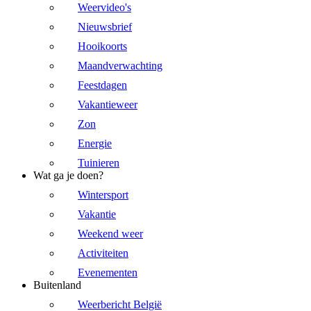
Weervideo's
Nieuwsbrief
Hooikoorts
Maandverwachting
Feestdagen
Vakantieweer
Zon
Energie
Tuinieren
Wat ga je doen?
Wintersport
Vakantie
Weekend weer
Activiteiten
Evenementen
Buitenland
Weerbericht België