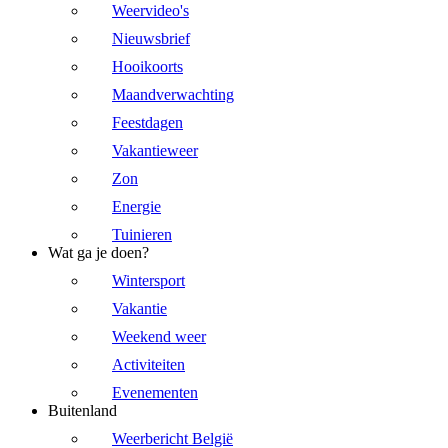
Weervideo's
Nieuwsbrief
Hooikoorts
Maandverwachting
Feestdagen
Vakantieweer
Zon
Energie
Tuinieren
Wat ga je doen?
Wintersport
Vakantie
Weekend weer
Activiteiten
Evenementen
Buitenland
Weerbericht België