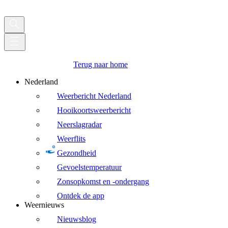
Terug naar home
Nederland
Weerbericht Nederland
Hooikoortsweerbericht
Neerslagradar
Weerflits
Gezondheid
Gevoelstemperatuur
Zonsopkomst en -ondergang
Ontdek de app
Weernieuws
Nieuwsblog