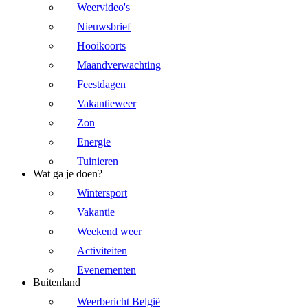
Weervideo's
Nieuwsbrief
Hooikoorts
Maandverwachting
Feestdagen
Vakantieweer
Zon
Energie
Tuinieren
Wat ga je doen?
Wintersport
Vakantie
Weekend weer
Activiteiten
Evenementen
Buitenland
Weerbericht België