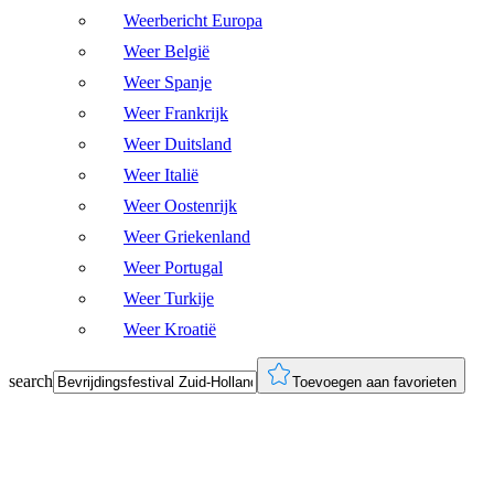
Weerbericht Europa
Weer België
Weer Spanje
Weer Frankrijk
Weer Duitsland
Weer Italië
Weer Oostenrijk
Weer Griekenland
Weer Portugal
Weer Turkije
Weer Kroatië
search
Toevoegen aan favorieten