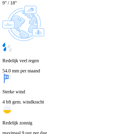
9
°
/
18
°
Redelijk veel regen
54.0 mm per maand
Sterke wind
4 bft gem. windkracht
Redelijk zonnig
maximaal 9 uur per dag