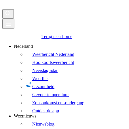
Terug naar home
Nederland
Weerbericht Nederland
Hooikoortsweerbericht
Neerslagradar
Weerflits
Gezondheid
Gevoelstemperatuur
Zonsopkomst en -ondergang
Ontdek de app
Weernieuws
Nieuwsblog