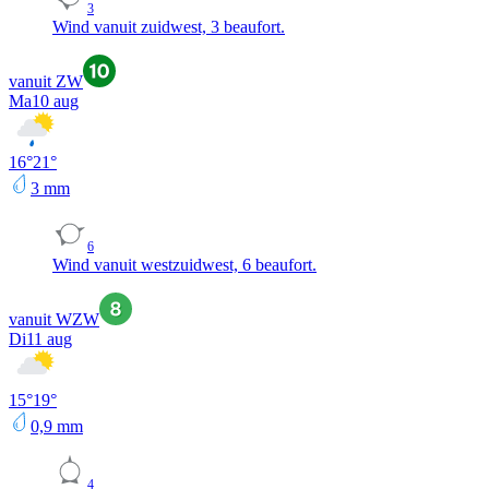
3
Wind vanuit zuidwest, 3 beaufort.
vanuit ZW
Ma
10 aug
16
°
21
°
3
mm
6
Wind vanuit westzuidwest, 6 beaufort.
vanuit WZW
Di
11 aug
15
°
19
°
0,9
mm
4