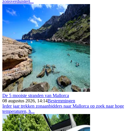
zonsverduisteri...
De 5 mooiste stranden van Mallorca
08 augustus 2026, 14:14
Bestemmingen
Ieder jaar trekken zonaanbidders naar Mallorca op zoek naar hoge
temperaturen, h...