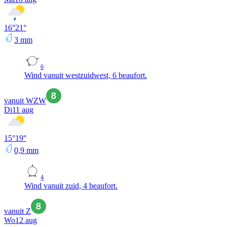
16
°
21
°
3
mm
6
Wind vanuit westzuidwest, 6 beaufort.
vanuit WZW
Di
11 aug
15
°
19
°
0,9
mm
4
Wind vanuit zuid, 4 beaufort.
vanuit Z
Wo
12 aug