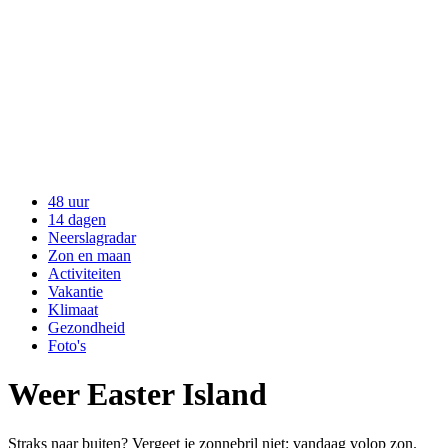
48 uur
14 dagen
Neerslagradar
Zon en maan
Activiteiten
Vakantie
Klimaat
Gezondheid
Foto's
Weer Easter Island
Straks naar buiten? Vergeet je zonnebril niet: vandaag volop zon.