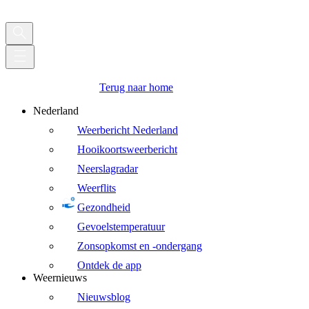
Terug naar home
Nederland
Weerbericht Nederland
Hooikoortsweerbericht
Neerslagradar
Weerflits
Gezondheid
Gevoelstemperatuur
Zonsopkomst en -ondergang
Ontdek de app
Weernieuws
Nieuwsblog