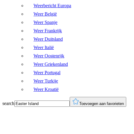
Weerbericht Europa
Weer België
Weer Spanje
Weer Frankrijk
Weer Duitsland
Weer Italië
Weer Oostenrijk
Weer Griekenland
Weer Portugal
Weer Turkije
Weer Kroatië
search
Toevoegen aan favorieten