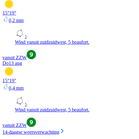
15
°
19
°
0,2
mm
5
Wind vanuit zuidzuidwest, 5 beaufort.
vanuit ZZW
Do
13 aug
15
°
19
°
0,4
mm
5
Wind vanuit zuidzuidwest, 5 beaufort.
vanuit ZZW
14-daagse weersverwachting