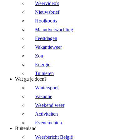
Weervideo's
Nieuwsbrief
Hooikoorts
Maandverwachting
Feestdagen
Vakantieweer
Zon
Energie
Tuinieren
Wat ga je doen?
Wintersport
Vakantie
Weekend weer
Activiteiten
Evenementen
Buitenland
Weerbericht België