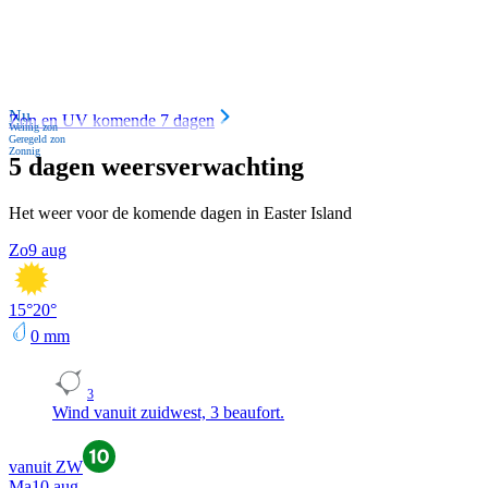
Nu
Zon en UV komende 7 dagen
Weinig zon
Geregeld zon
Zonnig
5 dagen weersverwachting
Het weer voor de komende dagen in Easter Island
Zo
9 aug
15
°
20
°
0
mm
3
Wind vanuit zuidwest, 3 beaufort.
vanuit ZW
Ma
10 aug