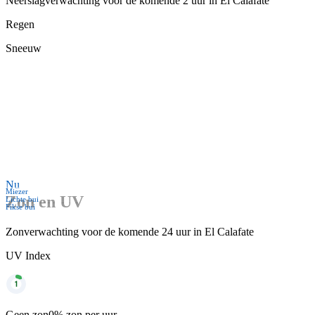
Neerslagverwachting voor de komende 2 uur in El Calafate
Regen
Sneeuw
Nu
Miezer
Zon en UV
Lichte bui
Fikse bui
Zonverwachting voor de komende 24 uur in El Calafate
UV Index
Geen zon
0% zon per uur