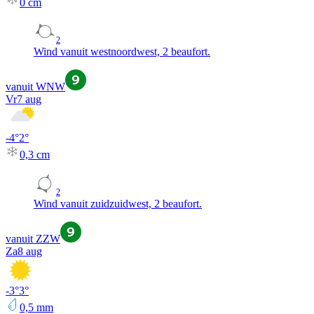
0
cm
2
Wind vanuit westnoordwest, 2 beaufort.
vanuit WNW
Vr
7 aug
-4
°
2
°
0,3
cm
2
Wind vanuit zuidzuidwest, 2 beaufort.
vanuit ZZW
Za
8 aug
-3
°
3
°
0,5
mm