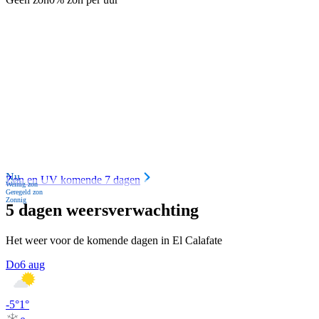
Nu
Zon en UV komende 7 dagen
Weinig zon
Geregeld zon
Zonnig
5 dagen weersverwachting
Het weer voor de komende dagen in El Calafate
Do
6 aug
-5
°
1
°