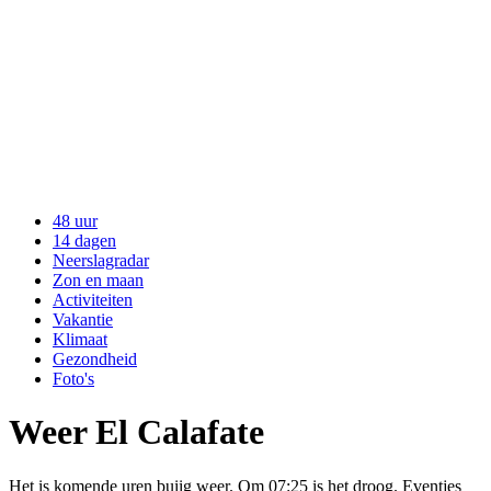
48 uur
14 dagen
Neerslagradar
Zon en maan
Activiteiten
Vakantie
Klimaat
Gezondheid
Foto's
Weer El Calafate
Het is komende uren buiig weer. Om 07:25 is het droog. Eventjes