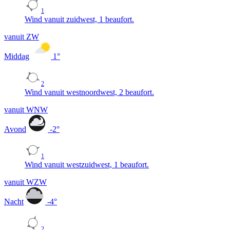
1
Wind vanuit zuidwest, 1 beaufort.
vanuit ZW
Middag
1
°
2
Wind vanuit westnoordwest, 2 beaufort.
vanuit WNW
Avond
-2
°
1
Wind vanuit westzuidwest, 1 beaufort.
vanuit WZW
Nacht
-4
°
2