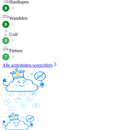
Hardlopen
Wandelen
Golf
Fietsen
Alle activiteiten-weercijfers