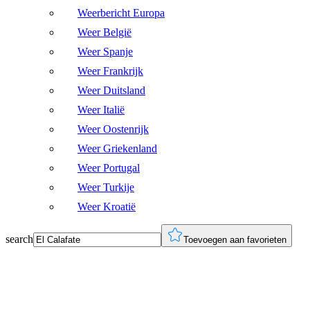
Weerbericht Europa
Weer België
Weer Spanje
Weer Frankrijk
Weer Duitsland
Weer Italië
Weer Oostenrijk
Weer Griekenland
Weer Portugal
Weer Turkije
Weer Kroatië
search
Toevoegen aan favorieten