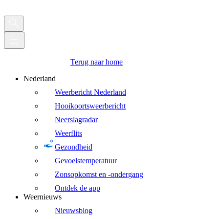
Terug naar home
Nederland
Weerbericht Nederland
Hooikoortsweerbericht
Neerslagradar
Weerflits
Gezondheid
Gevoelstemperatuur
Zonsopkomst en -ondergang
Ontdek de app
Weernieuws
Nieuwsblog