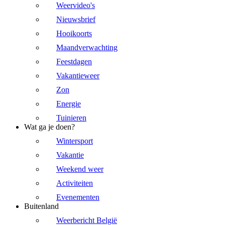
Weervideo's
Nieuwsbrief
Hooikoorts
Maandverwachting
Feestdagen
Vakantieweer
Zon
Energie
Tuinieren
Wat ga je doen?
Wintersport
Vakantie
Weekend weer
Activiteiten
Evenementen
Buitenland
Weerbericht België