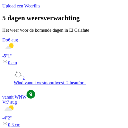
Upload een Weerflits
5 dagen weersverwachting
Het weer voor de komende dagen in El Calafate
Do
6 aug
-5
°
1
°
0
cm
2
Wind vanuit westnoordwest, 2 beaufort.
vanuit WNW
Vr
7 aug
-4
°
2
°
0,3
cm