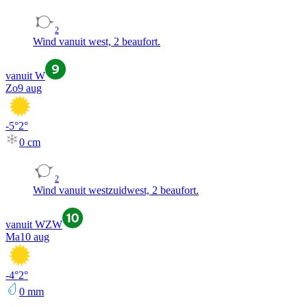
2
Wind vanuit west, 2 beaufort.
vanuit W
Zo
9 aug
-5
°
2
°
0
cm
2
Wind vanuit westzuidwest, 2 beaufort.
vanuit WZW
Ma
10 aug
-4
°
2
°
0
mm