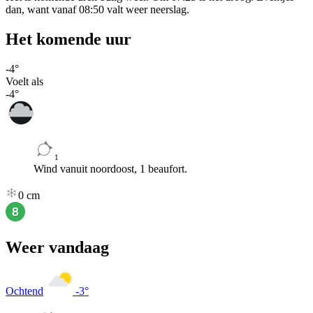
dan, want vanaf 08:50 valt weer neerslag.
Het komende uur
-4
°
Voelt als
-4
°
1
Wind vanuit noordoost, 1 beaufort.
0
cm
Weer vandaag
Ochtend
-3
°