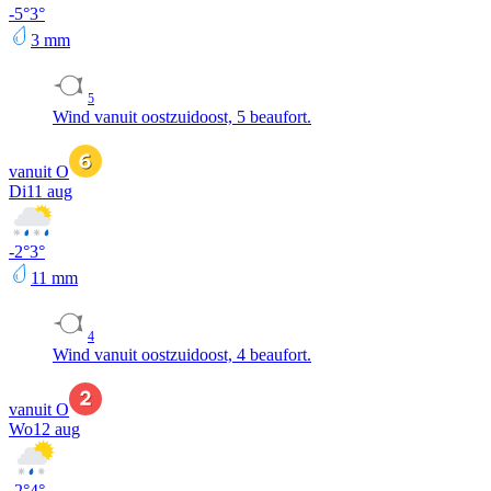
-5
°
3
°
3
mm
5
Wind vanuit oostzuidoost, 5 beaufort.
vanuit O
Di
11 aug
-2
°
3
°
11
mm
4
Wind vanuit oostzuidoost, 4 beaufort.
vanuit O
Wo
12 aug
-2
°
4
°