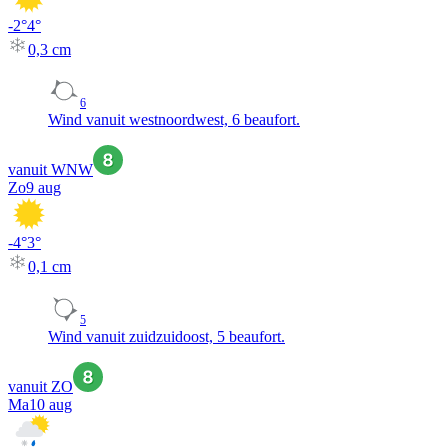
-2
°
4
°
0,3
cm
6
Wind vanuit westnoordwest, 6 beaufort.
vanuit WNW
Zo
9 aug
-4
°
3
°
0,1
cm
5
Wind vanuit zuidzuidoost, 5 beaufort.
vanuit ZO
Ma
10 aug