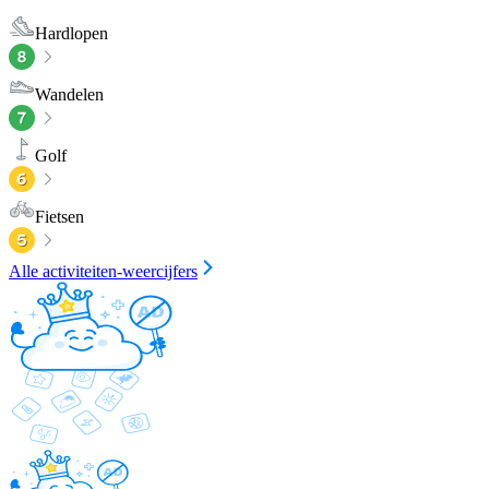
Hardlopen
Wandelen
Golf
Fietsen
Alle activiteiten-weercijfers