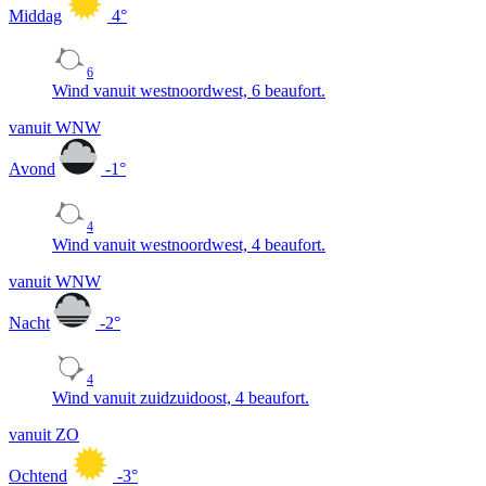
Middag
4
°
6
Wind vanuit westnoordwest, 6 beaufort.
vanuit WNW
Avond
-1
°
4
Wind vanuit westnoordwest, 4 beaufort.
vanuit WNW
Nacht
-2
°
4
Wind vanuit zuidzuidoost, 4 beaufort.
vanuit ZO
Ochtend
-3
°