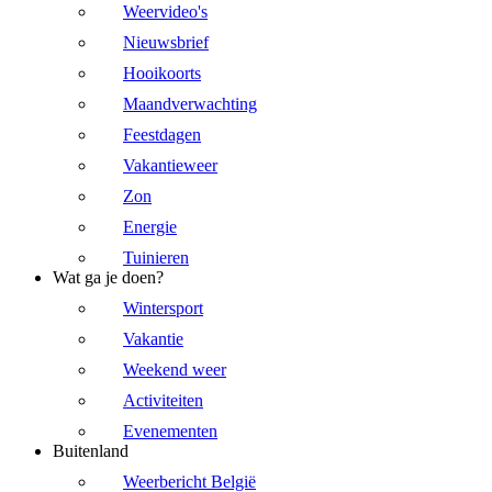
Weervideo's
Nieuwsbrief
Hooikoorts
Maandverwachting
Feestdagen
Vakantieweer
Zon
Energie
Tuinieren
Wat ga je doen?
Wintersport
Vakantie
Weekend weer
Activiteiten
Evenementen
Buitenland
Weerbericht België