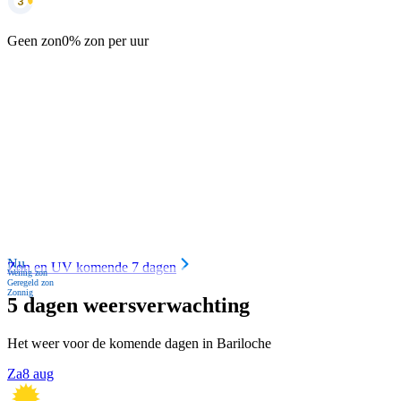
Geen zon
0% zon per uur
Nu
Zon en UV komende 7 dagen
Weinig zon
Geregeld zon
Zonnig
5 dagen weersverwachting
Het weer voor de komende dagen in Bariloche
Za
8 aug