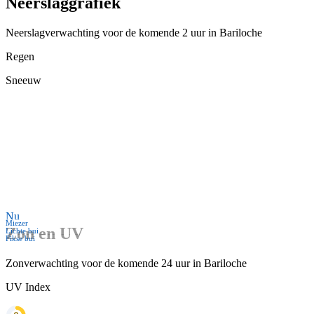
Neerslaggrafiek
Neerslagverwachting voor de komende 2 uur in Bariloche
Regen
Sneeuw
Nu
Miezer
Zon en UV
Lichte bui
Fikse bui
Zonverwachting voor de komende 24 uur in Bariloche
UV Index