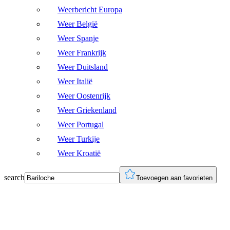
Weerbericht Europa
Weer België
Weer Spanje
Weer Frankrijk
Weer Duitsland
Weer Italië
Weer Oostenrijk
Weer Griekenland
Weer Portugal
Weer Turkije
Weer Kroatië
search
Toevoegen aan favorieten