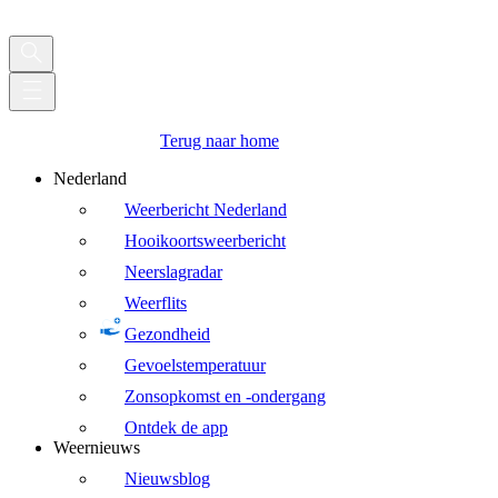
Terug naar home
Nederland
Weerbericht Nederland
Hooikoortsweerbericht
Neerslagradar
Weerflits
Gezondheid
Gevoelstemperatuur
Zonsopkomst en -ondergang
Ontdek de app
Weernieuws
Nieuwsblog