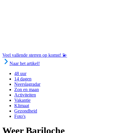
Veel vallende sterren op komst! 💫
Naar het artikel!
48 uur
14 dagen
Neerslagradar
Zon en maan
Activiteiten
Vakantie
Klimaat
Gezondheid
Foto's
Weer Bariloche