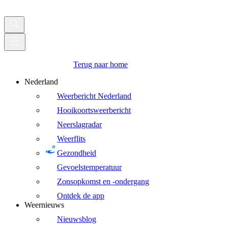
Terug naar home
Nederland
Weerbericht Nederland
Hooikoortsweerbericht
Neerslagradar
Weerflits
Gezondheid
Gevoelstemperatuur
Zonsopkomst en -ondergang
Ontdek de app
Weernieuws
Nieuwsblog