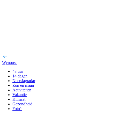
Wynoose
48 uur
14 dagen
Neerslagradar
Zon en maan
Activiteiten
Vakantie
Klimaat
Gezondheid
Foto's