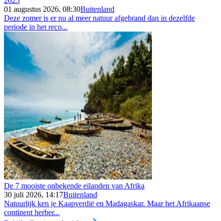
2025
01 augustus 2026, 08:30
Buitenland
Deze zomer is er nu al meer natuur afgebrand dan in dezelfde
periode in het reco...
De 7 mooiste onbekende eilanden van Afrika
30 juli 2026, 14:17
Buitenland
Natuurlijk ken je Kaapverdië en Madagaskar. Maar het Afrikaanse
continent herber...