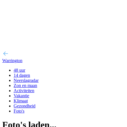
Warrington
48 uur
14 dagen
Neerslagradar
Zon en maan
Activiteiten
Vakantie
Klimaat
Gezondheid
Foto's
Foto's laden...