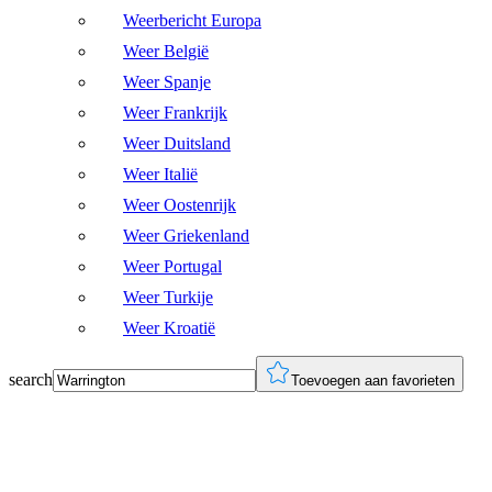
Weerbericht Europa
Weer België
Weer Spanje
Weer Frankrijk
Weer Duitsland
Weer Italië
Weer Oostenrijk
Weer Griekenland
Weer Portugal
Weer Turkije
Weer Kroatië
search
Toevoegen aan favorieten