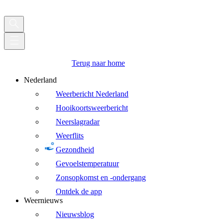
Terug naar home
Nederland
Weerbericht Nederland
Hooikoortsweerbericht
Neerslagradar
Weerflits
Gezondheid
Gevoelstemperatuur
Zonsopkomst en -ondergang
Ontdek de app
Weernieuws
Nieuwsblog