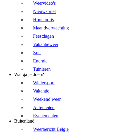
Weervideo's
Nieuwsbrief
Hooikoorts
Maandverwachting
Feestdagen
Vakantieweer
Zon
Energie
Tuinieren
Wat ga je doen?
Wintersport
Vakantie
Weekend weer
Activiteiten
Evenementen
Buitenland
Weerbericht België