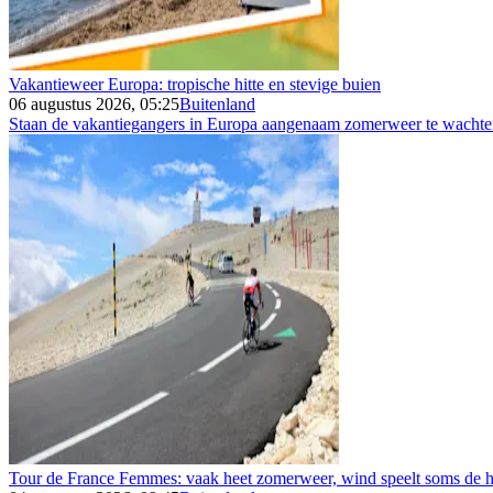
Vakantieweer Europa: tropische hitte en stevige buien
06 augustus 2026, 05:25
Buitenland
Staan de vakantiegangers in Europa aangenaam zomerweer te wachten 
Tour de France Femmes: vaak heet zomerweer, wind speelt soms de h