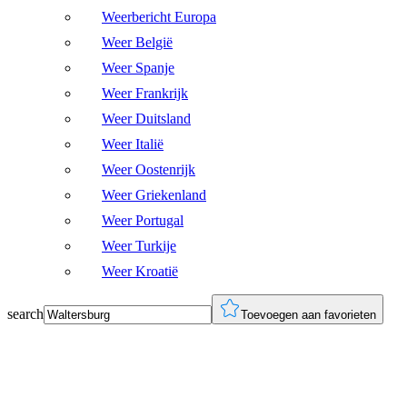
Weerbericht Europa
Weer België
Weer Spanje
Weer Frankrijk
Weer Duitsland
Weer Italië
Weer Oostenrijk
Weer Griekenland
Weer Portugal
Weer Turkije
Weer Kroatië
search
Toevoegen aan favorieten