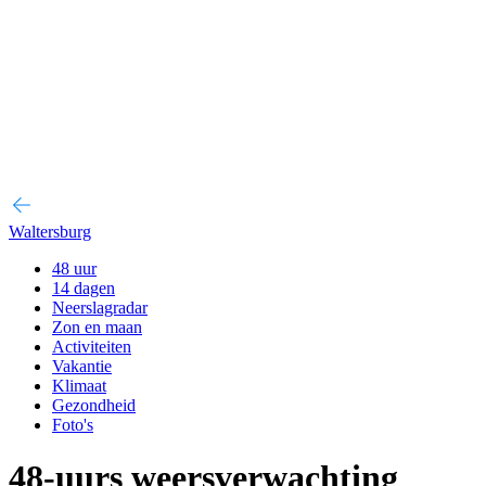
Waltersburg
48 uur
14 dagen
Neerslagradar
Zon en maan
Activiteiten
Vakantie
Klimaat
Gezondheid
Foto's
48-uurs weersverwachting