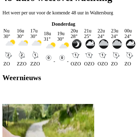
Het weer per uur voor de komende 48 uur in Waltersburg
Donderdag
Nu
16u
17u
20u
21u
22u
23u
00u
18u
19u
30
°
30
°
30
°
28
°
25
°
24
°
24
°
24
°
31
°
30
°
-
-
ZO
ZZO
ZZO
OZO
OZO
OZO
ZO
ZO
Weernieuws