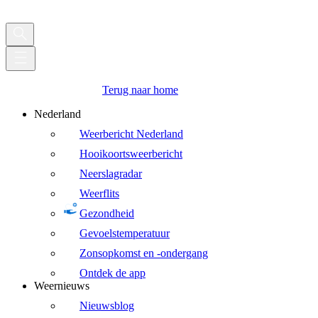
Terug naar home
Nederland
Weerbericht Nederland
Hooikoortsweerbericht
Neerslagradar
Weerflits
Gezondheid
Gevoelstemperatuur
Zonsopkomst en -ondergang
Ontdek de app
Weernieuws
Nieuwsblog