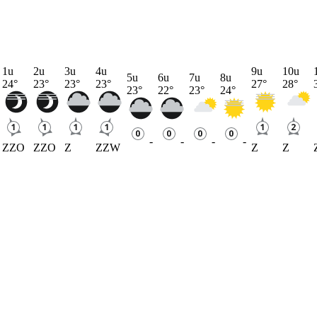
1u
2u
3u
4u
9u
10u
5u
6u
7u
8u
24
°
23
°
23
°
23
°
27
°
28
°
23
°
22
°
23
°
24
°
-
-
-
-
ZZO
ZZO
Z
ZZW
Z
Z