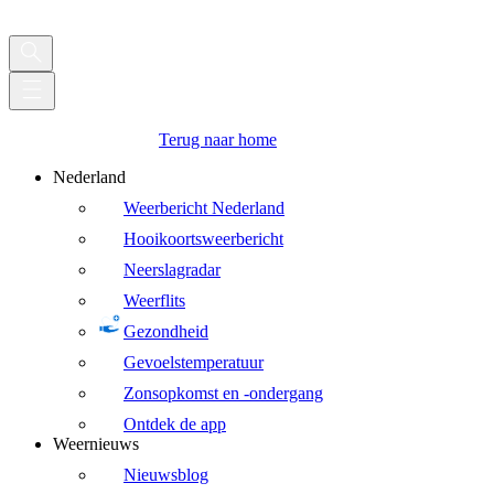
Terug naar home
Nederland
Weerbericht Nederland
Hooikoortsweerbericht
Neerslagradar
Weerflits
Gezondheid
Gevoelstemperatuur
Zonsopkomst en -ondergang
Ontdek de app
Weernieuws
Nieuwsblog