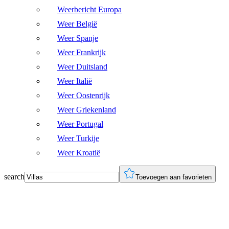
Weerbericht Europa
Weer België
Weer Spanje
Weer Frankrijk
Weer Duitsland
Weer Italië
Weer Oostenrijk
Weer Griekenland
Weer Portugal
Weer Turkije
Weer Kroatië
search
Toevoegen aan favorieten