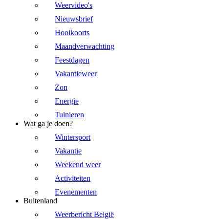
Weervideo's
Nieuwsbrief
Hooikoorts
Maandverwachting
Feestdagen
Vakantieweer
Zon
Energie
Tuinieren
Wat ga je doen?
Wintersport
Vakantie
Weekend weer
Activiteiten
Evenementen
Buitenland
Weerbericht België