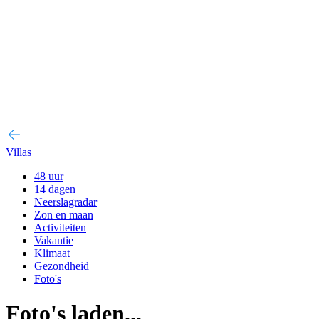
Villas
48 uur
14 dagen
Neerslagradar
Zon en maan
Activiteiten
Vakantie
Klimaat
Gezondheid
Foto's
Foto's laden...