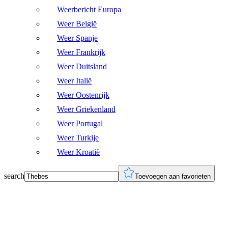
Weerbericht Europa
Weer België
Weer Spanje
Weer Frankrijk
Weer Duitsland
Weer Italië
Weer Oostenrijk
Weer Griekenland
Weer Portugal
Weer Turkije
Weer Kroatië
search
Toevoegen aan favorieten