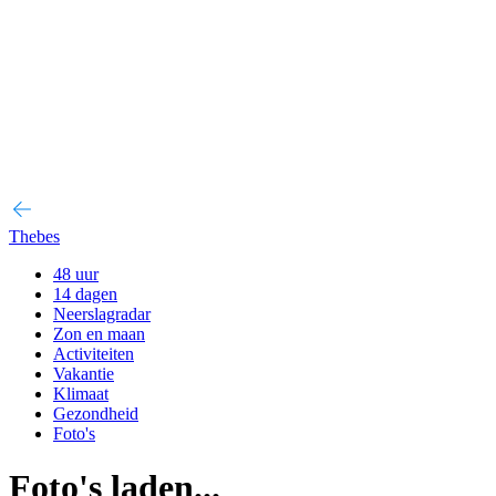
Thebes
48 uur
14 dagen
Neerslagradar
Zon en maan
Activiteiten
Vakantie
Klimaat
Gezondheid
Foto's
Foto's laden...