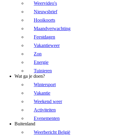
Weervideo's
Nieuwsbrief
Hooikoorts
Maandverwachting
Feestdagen
Vakantieweer
Zon
Energie
Tuinieren
Wat ga je doen?
Wintersport
Vakantie
Weekend weer
Activiteiten
Evenementen
Buitenland
Weerbericht België