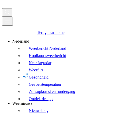
Terug naar home
Nederland
Weerbericht Nederland
Hooikoortsweerbericht
Neerslagradar
Weerflits
Gezondheid
Gevoelstemperatuur
Zonsopkomst en -ondergang
Ontdek de app
Weernieuws
Nieuwsblog