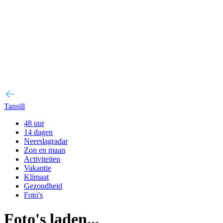
Tansill
48 uur
14 dagen
Neerslagradar
Zon en maan
Activiteiten
Vakantie
Klimaat
Gezondheid
Foto's
Foto's laden...