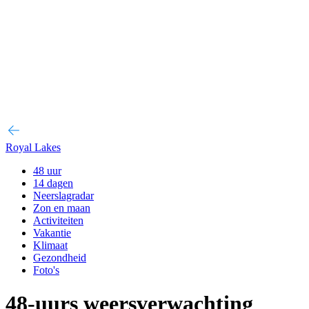
Royal Lakes
48 uur
14 dagen
Neerslagradar
Zon en maan
Activiteiten
Vakantie
Klimaat
Gezondheid
Foto's
48-uurs weersverwachting