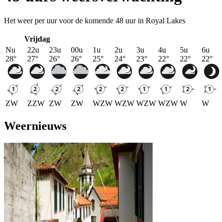
Het weer per uur voor de komende 48 uur in Royal Lakes
Vrijdag
Nu
22u
23u
00u
1u
2u
3u
4u
5u
6u
28
°
27
°
26
°
26
°
25
°
24
°
23
°
22
°
22
°
22
°
ZW
ZZW
ZW
ZW
WZW
WZW
WZW
WZW
W
W
Weernieuws