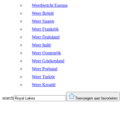
Weerbericht Europa
Weer België
Weer Spanje
Weer Frankrijk
Weer Duitsland
Weer Italië
Weer Oostenrijk
Weer Griekenland
Weer Portugal
Weer Turkije
Weer Kroatië
search
Toevoegen aan favorieten