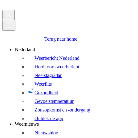
Terug naar home
Nederland
Weerbericht Nederland
Hooikoortsweerbericht
Neerslagradar
Weerflits
Gezondheid
Gevoelstemperatuur
Zonsopkomst en -ondergang
Ontdek de app
Weernieuws
Nieuwsblog