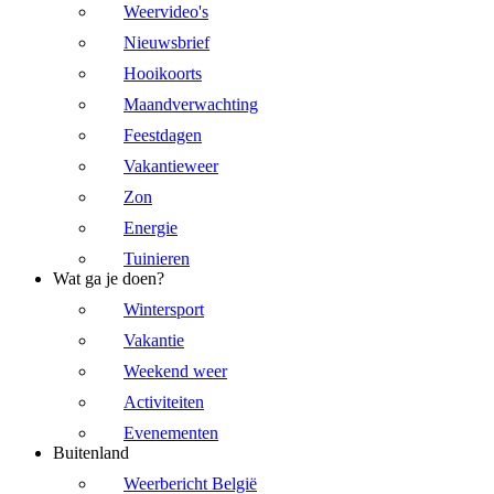
Weervideo's
Nieuwsbrief
Hooikoorts
Maandverwachting
Feestdagen
Vakantieweer
Zon
Energie
Tuinieren
Wat ga je doen?
Wintersport
Vakantie
Weekend weer
Activiteiten
Evenementen
Buitenland
Weerbericht België