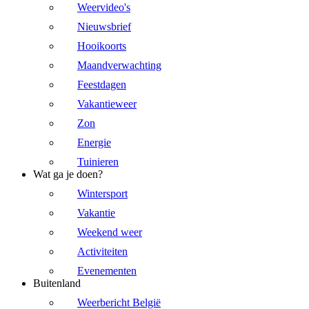
Weervideo's
Nieuwsbrief
Hooikoorts
Maandverwachting
Feestdagen
Vakantieweer
Zon
Energie
Tuinieren
Wat ga je doen?
Wintersport
Vakantie
Weekend weer
Activiteiten
Evenementen
Buitenland
Weerbericht België