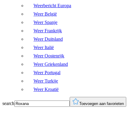
Weerbericht Europa
Weer België
Weer Spanje
Weer Frankrijk
Weer Duitsland
Weer Italië
Weer Oostenrijk
Weer Griekenland
Weer Portugal
Weer Turkije
Weer Kroatië
search
Toevoegen aan favorieten