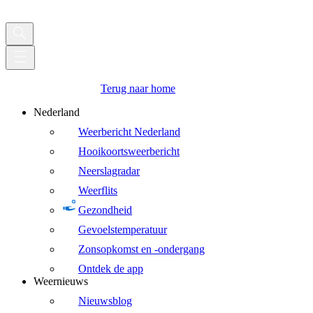
Terug naar home
Nederland
Weerbericht Nederland
Hooikoortsweerbericht
Neerslagradar
Weerflits
Gezondheid
Gevoelstemperatuur
Zonsopkomst en -ondergang
Ontdek de app
Weernieuws
Nieuwsblog