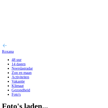
Roxana
48 uur
14 dagen
Neerslagradar
Zon en maan
Activiteiten
Vakantie
Klimaat
Gezondheid
Foto's
Foto's laden...