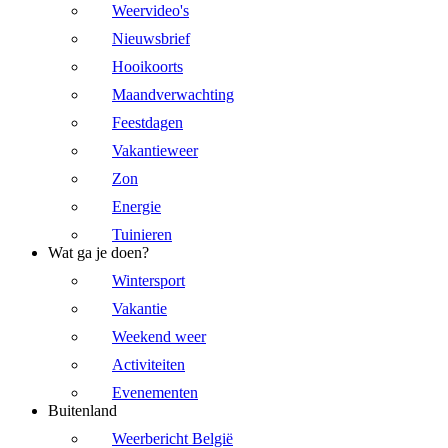
Weervideo's
Nieuwsbrief
Hooikoorts
Maandverwachting
Feestdagen
Vakantieweer
Zon
Energie
Tuinieren
Wat ga je doen?
Wintersport
Vakantie
Weekend weer
Activiteiten
Evenementen
Buitenland
Weerbericht België