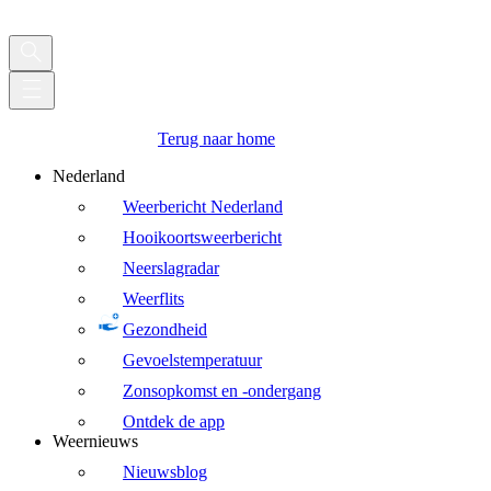
Terug naar home
Nederland
Weerbericht Nederland
Hooikoortsweerbericht
Neerslagradar
Weerflits
Gezondheid
Gevoelstemperatuur
Zonsopkomst en -ondergang
Ontdek de app
Weernieuws
Nieuwsblog