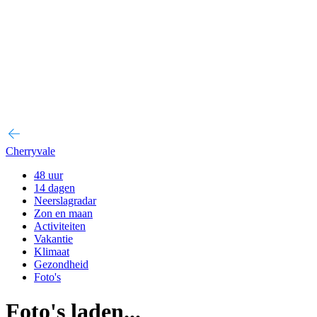
Cherryvale
48 uur
14 dagen
Neerslagradar
Zon en maan
Activiteiten
Vakantie
Klimaat
Gezondheid
Foto's
Foto's laden...