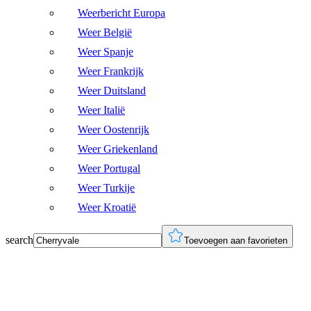
Weerbericht Europa
Weer België
Weer Spanje
Weer Frankrijk
Weer Duitsland
Weer Italië
Weer Oostenrijk
Weer Griekenland
Weer Portugal
Weer Turkije
Weer Kroatië
search
Toevoegen aan favorieten