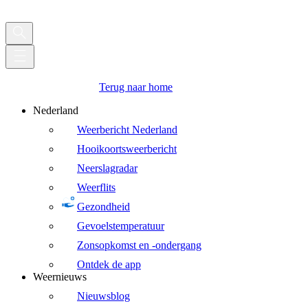
Terug naar home
Nederland
Weerbericht Nederland
Hooikoortsweerbericht
Neerslagradar
Weerflits
Gezondheid
Gevoelstemperatuur
Zonsopkomst en -ondergang
Ontdek de app
Weernieuws
Nieuwsblog