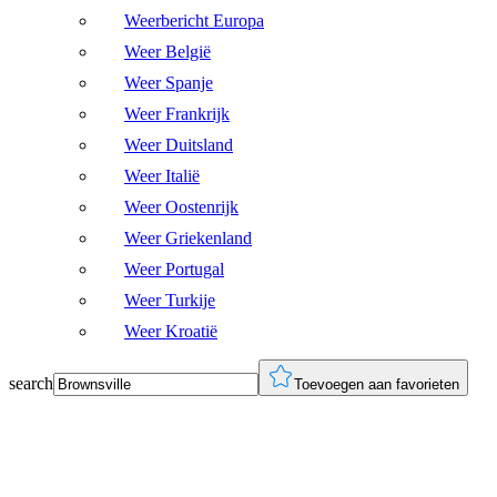
Weerbericht Europa
Weer België
Weer Spanje
Weer Frankrijk
Weer Duitsland
Weer Italië
Weer Oostenrijk
Weer Griekenland
Weer Portugal
Weer Turkije
Weer Kroatië
search
Toevoegen aan favorieten