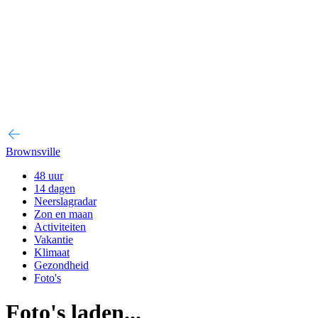
Brownsville
48 uur
14 dagen
Neerslagradar
Zon en maan
Activiteiten
Vakantie
Klimaat
Gezondheid
Foto's
Foto's laden...