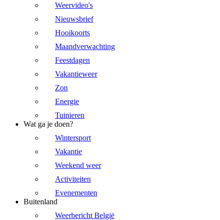
Weervideo's
Nieuwsbrief
Hooikoorts
Maandverwachting
Feestdagen
Vakantieweer
Zon
Energie
Tuinieren
Wat ga je doen?
Wintersport
Vakantie
Weekend weer
Activiteiten
Evenementen
Buitenland
Weerbericht België