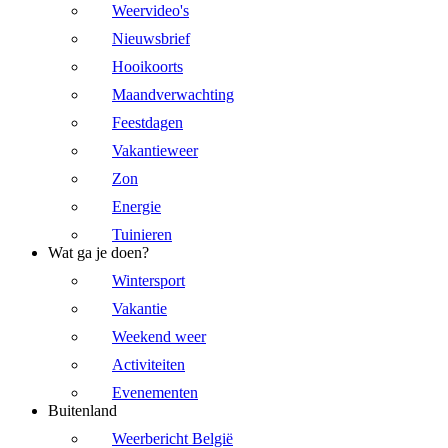
Weervideo's
Nieuwsbrief
Hooikoorts
Maandverwachting
Feestdagen
Vakantieweer
Zon
Energie
Tuinieren
Wat ga je doen?
Wintersport
Vakantie
Weekend weer
Activiteiten
Evenementen
Buitenland
Weerbericht België