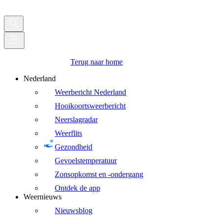
Terug naar home
Nederland
Weerbericht Nederland
Hooikoortsweerbericht
Neerslagradar
Weerflits
Gezondheid
Gevoelstemperatuur
Zonsopkomst en -ondergang
Ontdek de app
Weernieuws
Nieuwsblog