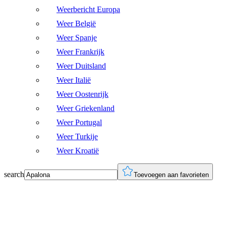
Weerbericht Europa
Weer België
Weer Spanje
Weer Frankrijk
Weer Duitsland
Weer Italië
Weer Oostenrijk
Weer Griekenland
Weer Portugal
Weer Turkije
Weer Kroatië
search
Toevoegen aan favorieten