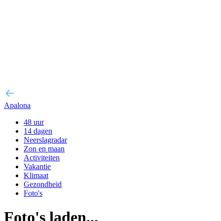
Apalona
48 uur
14 dagen
Neerslagradar
Zon en maan
Activiteiten
Vakantie
Klimaat
Gezondheid
Foto's
Foto's laden...