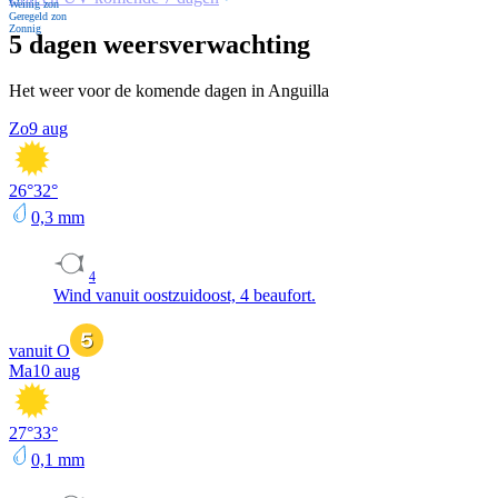
Weinig zon
Geregeld zon
Zonnig
5 dagen weersverwachting
Het weer voor de komende dagen in Anguilla
Zo
9 aug
26
°
32
°
0,3
mm
4
Wind vanuit oostzuidoost, 4 beaufort.
vanuit O
Ma
10 aug
27
°
33
°
0,1
mm