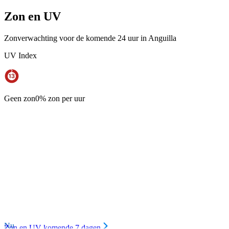
Zon en UV
Zonverwachting voor de komende 24 uur in Anguilla
UV Index
Geen zon
0% zon per uur
Nu
Zon en UV komende 7 dagen