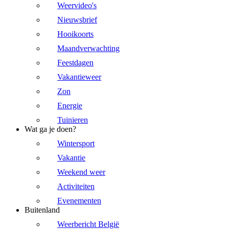
Weervideo's
Nieuwsbrief
Hooikoorts
Maandverwachting
Feestdagen
Vakantieweer
Zon
Energie
Tuinieren
Wat ga je doen?
Wintersport
Vakantie
Weekend weer
Activiteiten
Evenementen
Buitenland
Weerbericht België