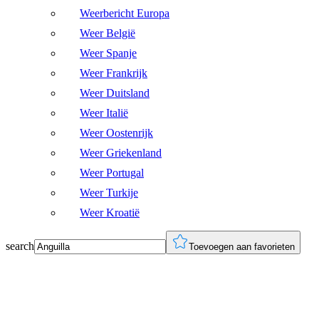
Weerbericht Europa
Weer België
Weer Spanje
Weer Frankrijk
Weer Duitsland
Weer Italië
Weer Oostenrijk
Weer Griekenland
Weer Portugal
Weer Turkije
Weer Kroatië
search
Toevoegen aan favorieten