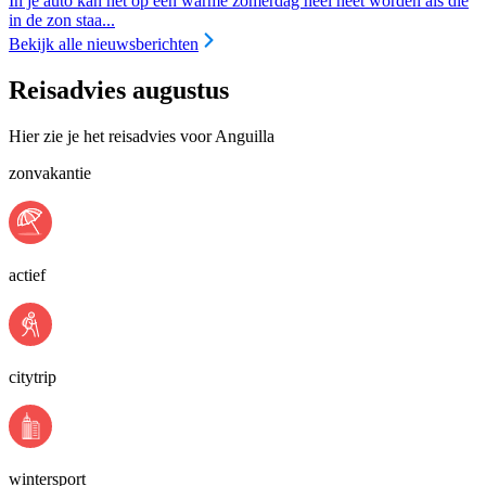
In je auto kan het op een warme zomerdag heel heet worden als die
in de zon staa...
Bekijk alle nieuwsberichten
Reisadvies augustus
Hier zie je het reisadvies voor Anguilla
zonvakantie
actief
citytrip
wintersport