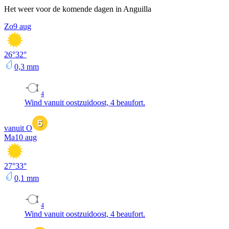
Het weer voor de komende dagen in Anguilla
Zo
9 aug
26
°
32
°
0,3
mm
4
Wind vanuit oostzuidoost, 4 beaufort.
vanuit O
Ma
10 aug
27
°
33
°
0,1
mm
4
Wind vanuit oostzuidoost, 4 beaufort.