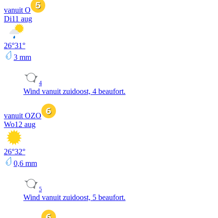
vanuit O
Di
11 aug
26
°
31
°
3
mm
4
Wind vanuit zuidoost, 4 beaufort.
vanuit OZO
Wo
12 aug
26
°
32
°
0,6
mm
5
Wind vanuit zuidoost, 5 beaufort.