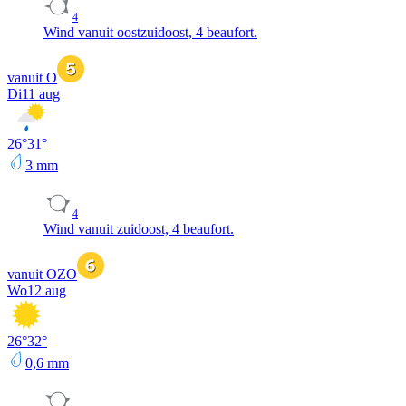
4
Wind vanuit oostzuidoost, 4 beaufort.
vanuit O
Di
11 aug
26
°
31
°
3
mm
4
Wind vanuit zuidoost, 4 beaufort.
vanuit OZO
Wo
12 aug
26
°
32
°
0,6
mm