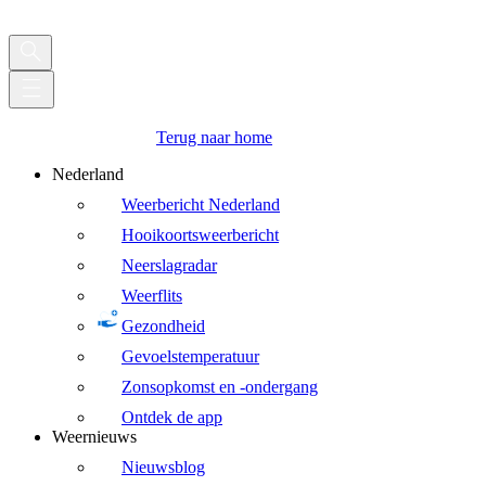
Terug naar home
Nederland
Weerbericht Nederland
Hooikoortsweerbericht
Neerslagradar
Weerflits
Gezondheid
Gevoelstemperatuur
Zonsopkomst en -ondergang
Ontdek de app
Weernieuws
Nieuwsblog