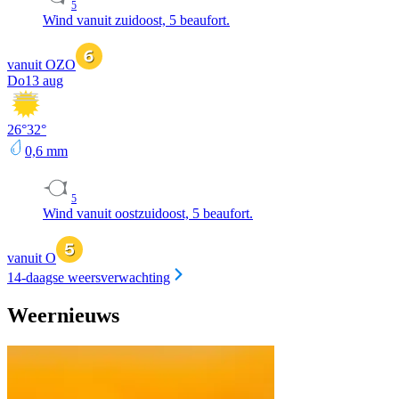
5
Wind vanuit zuidoost, 5 beaufort.
vanuit OZO
Do
13 aug
26
°
32
°
0,6
mm
5
Wind vanuit oostzuidoost, 5 beaufort.
vanuit O
14-daagse weersverwachting
Weernieuws