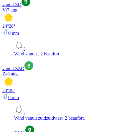
vanuit ZO
Vr
7 aug
24
°
28
°
0
mm
2
Wind vanuit , 2 beaufort.
vanuit ZZO
Za
8 aug
23
°
28
°
0
mm
2
Wind vanuit zuidzuidwest, 2 beaufort.