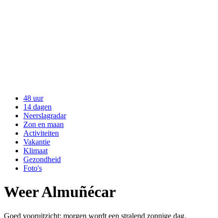
48 uur
14 dagen
Neerslagradar
Zon en maan
Activiteiten
Vakantie
Klimaat
Gezondheid
Foto's
Weer Almuñécar
Goed vooruitzicht: morgen wordt een stralend zonnige dag.