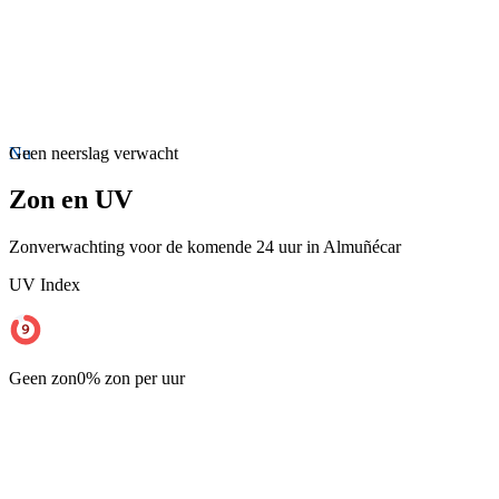
Nu
Geen neerslag verwacht
Zon en UV
Zonverwachting voor de komende 24 uur in Almuñécar
UV Index
Geen zon
0% zon per uur