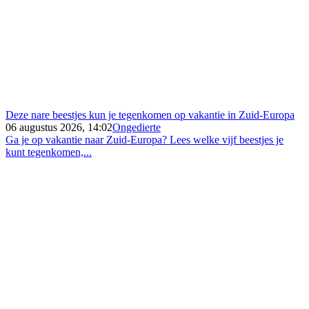
Deze nare beestjes kun je tegenkomen op vakantie in Zuid-Europa
06 augustus 2026, 14:02
Ongedierte
Ga je op vakantie naar Zuid-Europa? Lees welke vijf beestjes je
kunt tegenkomen,...