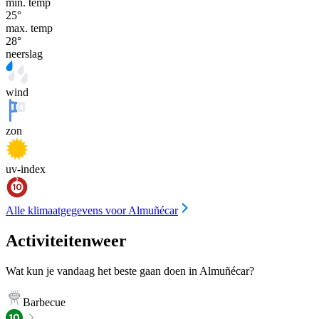
min. temp
25
°
max. temp
28
°
neerslag
wind
zon
uv-index
Alle klimaatgegevens voor Almuñécar
Activiteitenweer
Wat kun je vandaag het beste gaan doen in Almuñécar?
Barbecue