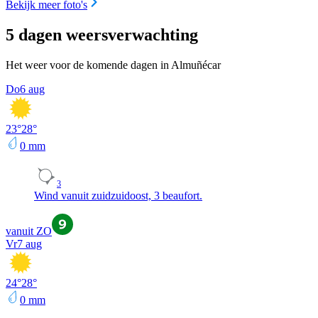
Bekijk meer foto's
5 dagen weersverwachting
Het weer voor de komende dagen in Almuñécar
Do
6 aug
23
°
28
°
0
mm
3
Wind vanuit zuidzuidoost, 3 beaufort.
vanuit ZO
Vr
7 aug
24
°
28
°
0
mm