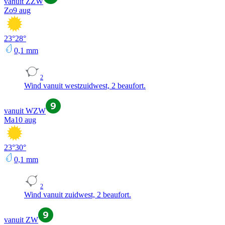
vanuit ZZW
Zo
9 aug
23
°
28
°
0,1
mm
2
Wind vanuit westzuidwest, 2 beaufort.
vanuit WZW
Ma
10 aug
23
°
30
°
0,1
mm
2
Wind vanuit zuidwest, 2 beaufort.
vanuit ZW