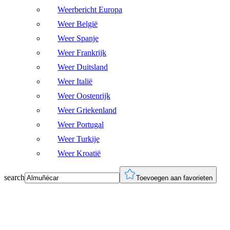
Weerbericht Europa
Weer België
Weer Spanje
Weer Frankrijk
Weer Duitsland
Weer Italië
Weer Oostenrijk
Weer Griekenland
Weer Portugal
Weer Turkije
Weer Kroatië
search
Toevoegen aan favorieten