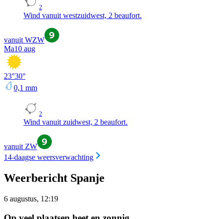
2
Wind vanuit westzuidwest, 2 beaufort.
vanuit WZW
Ma
10 aug
23
°
30
°
0,1
mm
2
Wind vanuit zuidwest, 2 beaufort.
vanuit ZW
14-daagse weersverwachting
Weerbericht Spanje
6 augustus, 12:19
Op veel plaatsen heet en zonnig