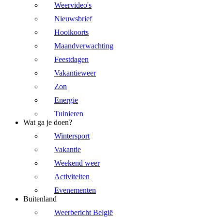
Weervideo's
Nieuwsbrief
Hooikoorts
Maandverwachting
Feestdagen
Vakantieweer
Zon
Energie
Tuinieren
Wat ga je doen?
Wintersport
Vakantie
Weekend weer
Activiteiten
Evenementen
Buitenland
Weerbericht België