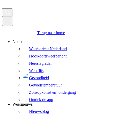
Terug naar home
Nederland
Weerbericht Nederland
Hooikoortsweerbericht
Neerslagradar
Weerflits
Gezondheid
Gevoelstemperatuur
Zonsopkomst en -ondergang
Ontdek de app
Weernieuws
Nieuwsblog