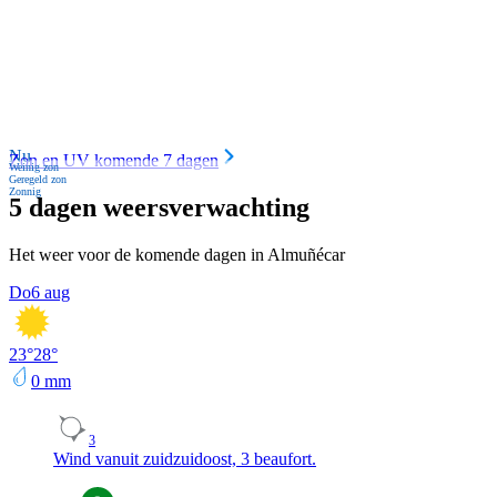
Nu
Zon en UV komende 7 dagen
Weinig zon
Geregeld zon
Zonnig
5 dagen weersverwachting
Het weer voor de komende dagen in Almuñécar
Do
6 aug
23
°
28
°
0
mm
3
Wind vanuit zuidzuidoost, 3 beaufort.