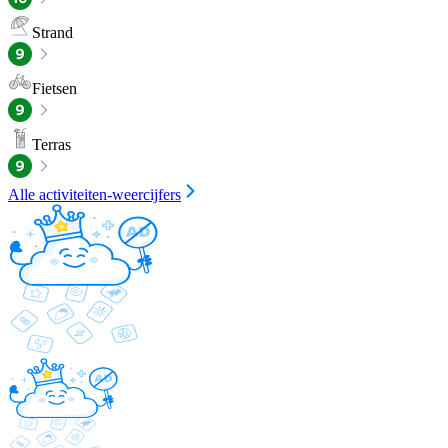
Strand
Fietsen
Terras
Alle activiteiten-weercijfers