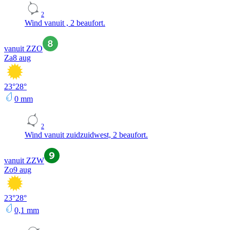
2
Wind vanuit , 2 beaufort.
vanuit ZZO
Za
8 aug
23
°
28
°
0
mm
2
Wind vanuit zuidzuidwest, 2 beaufort.
vanuit ZZW
Zo
9 aug
23
°
28
°
0,1
mm