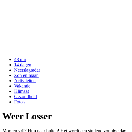
48 uur
14 dagen
Neerslagradar
Zon en maan
Activiteiten
Vakantie
Klimaat
Gezondheid
Foto's
Weer Losser
Morgen vrij? Hup naar buiten! Het wordt een stralend zonnige dag.