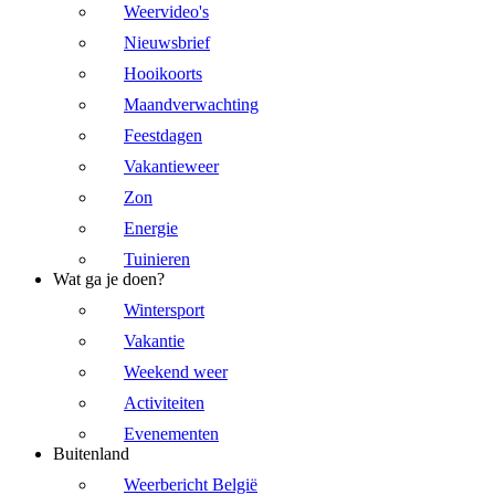
Weervideo's
Nieuwsbrief
Hooikoorts
Maandverwachting
Feestdagen
Vakantieweer
Zon
Energie
Tuinieren
Wat ga je doen?
Wintersport
Vakantie
Weekend weer
Activiteiten
Evenementen
Buitenland
Weerbericht België