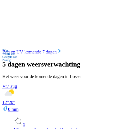
Nu
Zon en UV komende 7 dagen
Weinig zon
Geregeld zon
Zonnig
5 dagen weersverwachting
Het weer voor de komende dagen in Losser
Vr
7 aug
12
°
20
°
0
mm
3