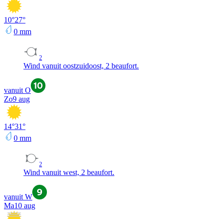
10
°
27
°
0
mm
2
Wind vanuit oostzuidoost, 2 beaufort.
vanuit O
Zo
9 aug
14
°
31
°
0
mm
2
Wind vanuit west, 2 beaufort.
vanuit W
Ma
10 aug