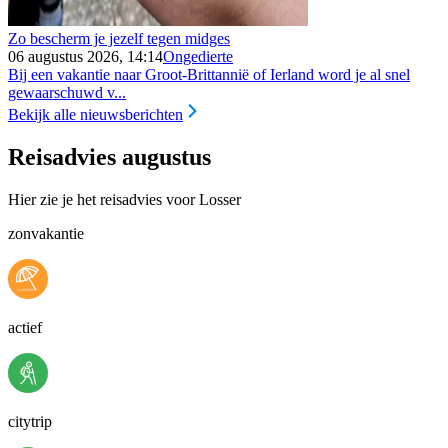
Zo bescherm je jezelf tegen midges
06 augustus 2026, 14:14
Ongedierte
Bij een vakantie naar Groot-Brittannië of Ierland word je al snel
gewaarschuwd v...
Bekijk alle nieuwsberichten
Reisadvies augustus
Hier zie je het reisadvies voor Losser
zonvakantie
actief
citytrip