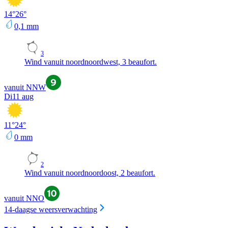
14
°
26
°
0,1
mm
3
Wind vanuit noordnoordwest, 3 beaufort.
vanuit NNW
Di
11 aug
11
°
24
°
0
mm
2
Wind vanuit noordnoordoost, 2 beaufort.
vanuit NNO
14-daagse weersverwachting