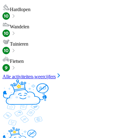
Hardlopen
Wandelen
Tuinieren
Fietsen
Alle activiteiten-weercijfers