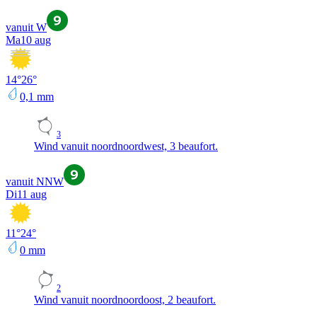
vanuit W
Ma
10 aug
14
°
26
°
0,1
mm
3
Wind vanuit noordnoordwest, 3 beaufort.
vanuit NNW
Di
11 aug
11
°
24
°
0
mm
2
Wind vanuit noordnoordoost, 2 beaufort.