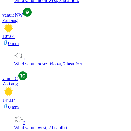
Wind vanuit noordwest, 3 beaufort.
vanuit NW
Za
8 aug
10
°
27
°
0
mm
2
Wind vanuit oostzuidoost, 2 beaufort.
vanuit O
Zo
9 aug
14
°
31
°
0
mm
2
Wind vanuit west, 2 beaufort.