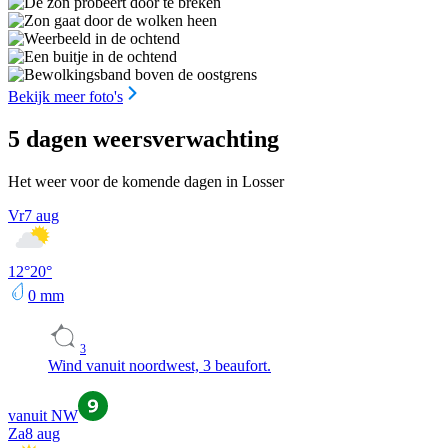
Bekijk meer foto's
5 dagen weersverwachting
Het weer voor de komende dagen in Losser
Vr
7 aug
12
°
20
°
0
mm
3
Wind vanuit noordwest, 3 beaufort.
vanuit NW
Za
8 aug