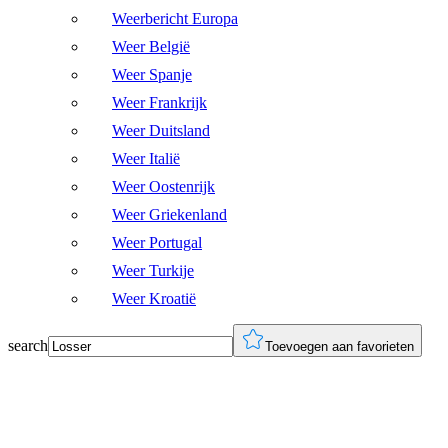
Weerbericht Europa
Weer België
Weer Spanje
Weer Frankrijk
Weer Duitsland
Weer Italië
Weer Oostenrijk
Weer Griekenland
Weer Portugal
Weer Turkije
Weer Kroatië
search
Toevoegen aan favorieten