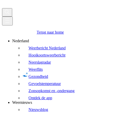
Terug naar home
Nederland
Weerbericht Nederland
Hooikoortsweerbericht
Neerslagradar
Weerflits
Gezondheid
Gevoelstemperatuur
Zonsopkomst en -ondergang
Ontdek de app
Weernieuws
Nieuwsblog