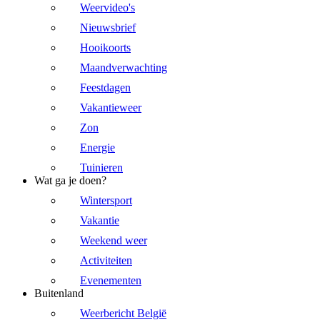
Weervideo's
Nieuwsbrief
Hooikoorts
Maandverwachting
Feestdagen
Vakantieweer
Zon
Energie
Tuinieren
Wat ga je doen?
Wintersport
Vakantie
Weekend weer
Activiteiten
Evenementen
Buitenland
Weerbericht België