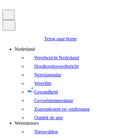
Terug naar home
Nederland
Weerbericht Nederland
Hooikoortsweerbericht
Neerslagradar
Weerflits
Gezondheid
Gevoelstemperatuur
Zonsopkomst en -ondergang
Ontdek de app
Weernieuws
Nieuwsblog