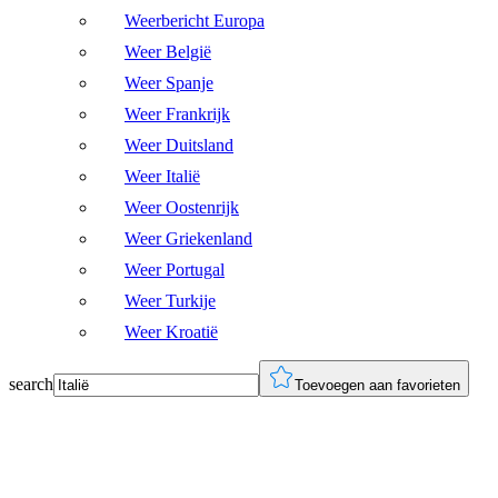
Weerbericht Europa
Weer België
Weer Spanje
Weer Frankrijk
Weer Duitsland
Weer Italië
Weer Oostenrijk
Weer Griekenland
Weer Portugal
Weer Turkije
Weer Kroatië
search
Toevoegen aan favorieten