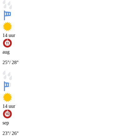
14
uur
aug
25
°
/
28
°
14
uur
sep
23
°
/
26
°