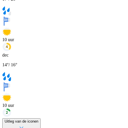
10
uur
dec
14
°
/
16
°
10
uur
Uitleg van de iconen