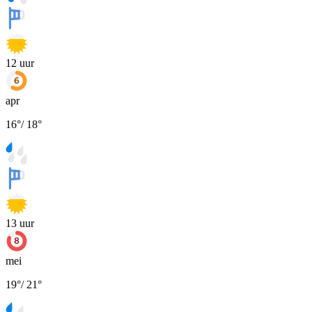
12
uur
apr
16
°
/
18
°
13
uur
mei
19
°
/
21
°