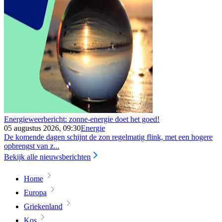
Energieweerbericht: zonne-energie doet het goed!
05 augustus 2026, 09:30
Energie
De komende dagen schijnt de zon regelmatig flink, met een hogere
opbrengst van z...
Bekijk alle nieuwsberichten
Home
Europa
Griekenland
Kos