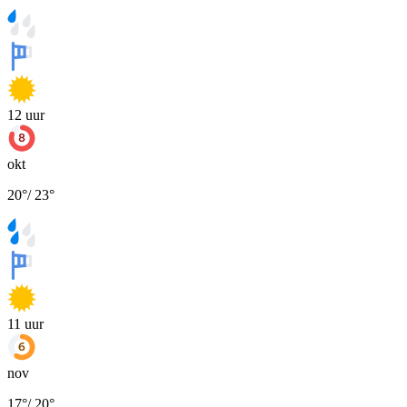
12
uur
okt
20
°
/
23
°
11
uur
nov
17
°
/
20
°