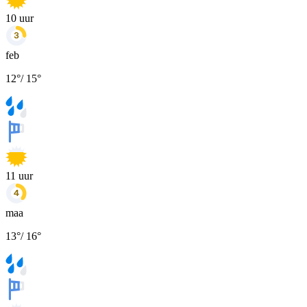
10
uur
feb
12
°
/
15
°
11
uur
maa
13
°
/
16
°