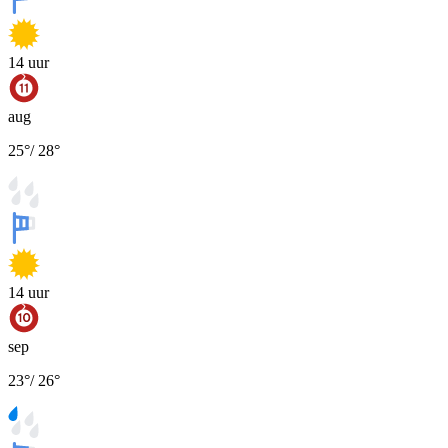
14
uur
aug
25
°
/
28
°
14
uur
sep
23
°
/
26
°