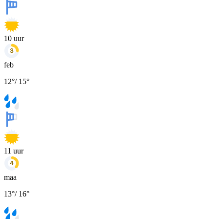
10
uur
feb
12
°
/
15
°
11
uur
maa
13
°
/
16
°