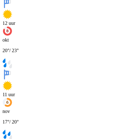
12
uur
okt
20
°
/
23
°
11
uur
nov
17
°
/
20
°