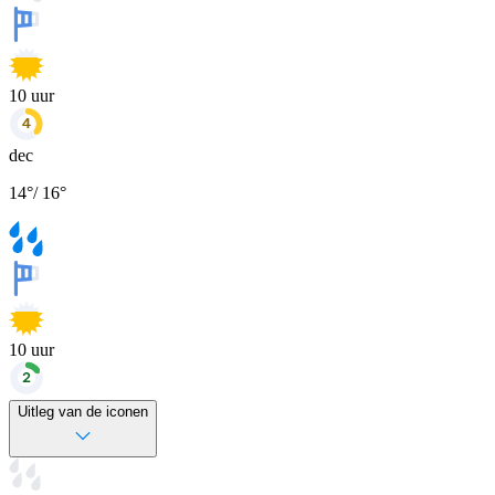
10
uur
dec
14
°
/
16
°
10
uur
Uitleg van de iconen