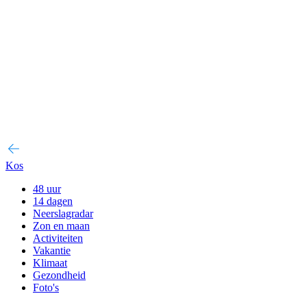
Kos
48 uur
14 dagen
Neerslagradar
Zon en maan
Activiteiten
Vakantie
Klimaat
Gezondheid
Foto's