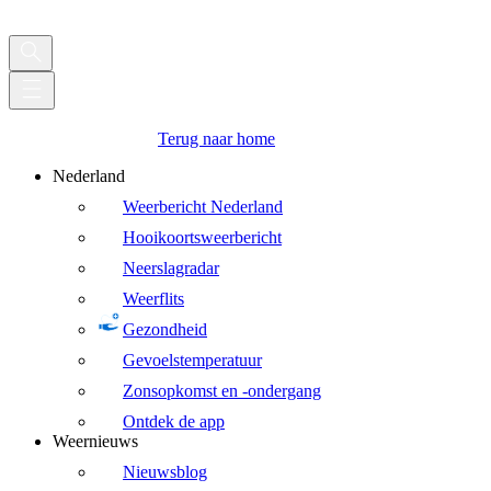
Terug naar home
Nederland
Weerbericht Nederland
Hooikoortsweerbericht
Neerslagradar
Weerflits
Gezondheid
Gevoelstemperatuur
Zonsopkomst en -ondergang
Ontdek de app
Weernieuws
Nieuwsblog