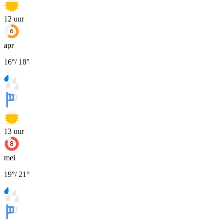
12
uur
apr
16
°
/
18
°
13
uur
mei
19
°
/
21
°