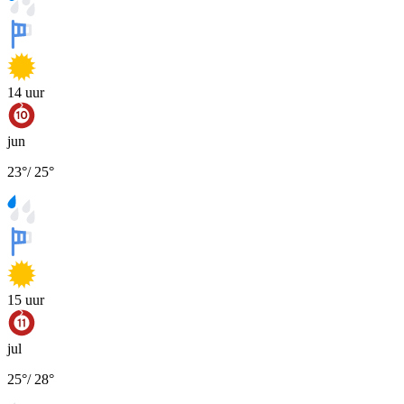
14
uur
jun
23
°
/
25
°
15
uur
jul
25
°
/
28
°