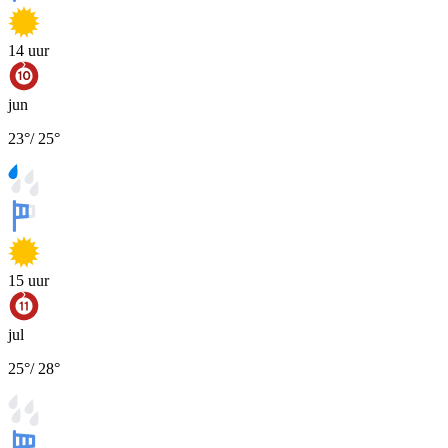
14
uur
jun
23
°
/
25
°
15
uur
jul
25
°
/
28
°