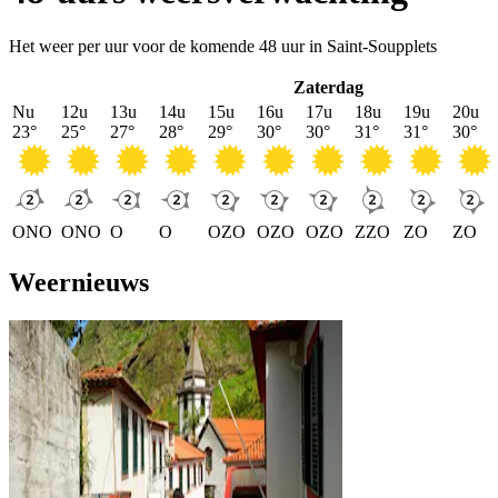
Het weer per uur voor de komende 48 uur in Saint-Soupplets
Zaterdag
Nu
12u
13u
14u
15u
16u
17u
18u
19u
20u
23
°
25
°
27
°
28
°
29
°
30
°
30
°
31
°
31
°
30
°
ONO
ONO
O
O
OZO
OZO
OZO
ZZO
ZO
ZO
Weernieuws