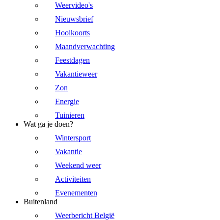
Weervideo's
Nieuwsbrief
Hooikoorts
Maandverwachting
Feestdagen
Vakantieweer
Zon
Energie
Tuinieren
Wat ga je doen?
Wintersport
Vakantie
Weekend weer
Activiteiten
Evenementen
Buitenland
Weerbericht België