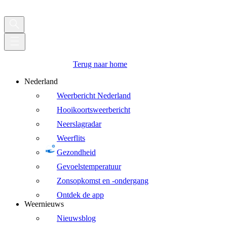
Terug naar home
Nederland
Weerbericht Nederland
Hooikoortsweerbericht
Neerslagradar
Weerflits
Gezondheid
Gevoelstemperatuur
Zonsopkomst en -ondergang
Ontdek de app
Weernieuws
Nieuwsblog