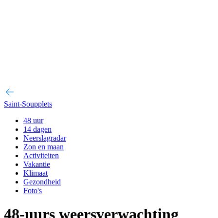
Saint-Soupplets
48 uur
14 dagen
Neerslagradar
Zon en maan
Activiteiten
Vakantie
Klimaat
Gezondheid
Foto's
48-uurs weersverwachting