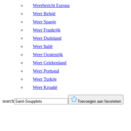
Weerbericht Europa
Weer België
Weer Spanje
Weer Frankrijk
Weer Duitsland
Weer Italië
Weer Oostenrijk
Weer Griekenland
Weer Portugal
Weer Turkije
Weer Kroatië
search
Toevoegen aan favorieten