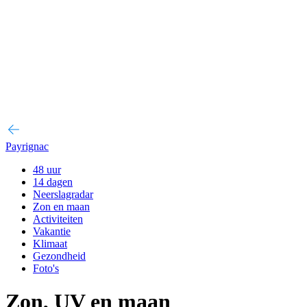
Payrignac
48 uur
14 dagen
Neerslagradar
Zon en maan
Activiteiten
Vakantie
Klimaat
Gezondheid
Foto's
Zon, UV en maan