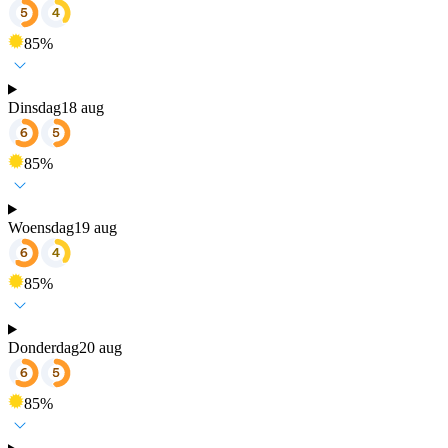
85
%
Dinsdag
18 aug
85
%
Woensdag
19 aug
85
%
Donderdag
20 aug
85
%