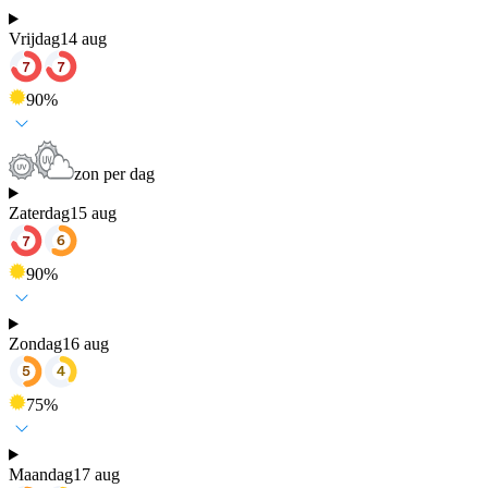
Vrijdag
14 aug
90
%
zon per dag
Zaterdag
15 aug
90
%
Zondag
16 aug
75
%
Maandag
17 aug