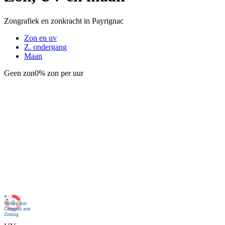
Zongrafiek en zonkracht in Payrignac
Zon en uv
Z. ondergang
Maan
Geen zon
0% zon per uur
Nu
Weinig zon
Geregeld zon
Zonnig