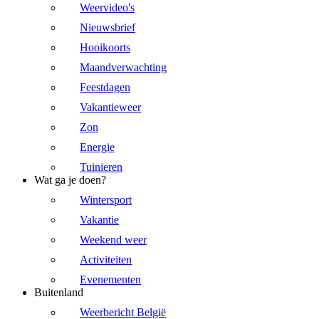
Weervideo's
Nieuwsbrief
Hooikoorts
Maandverwachting
Feestdagen
Vakantieweer
Zon
Energie
Tuinieren
Wat ga je doen?
Wintersport
Vakantie
Weekend weer
Activiteiten
Evenementen
Buitenland
Weerbericht België