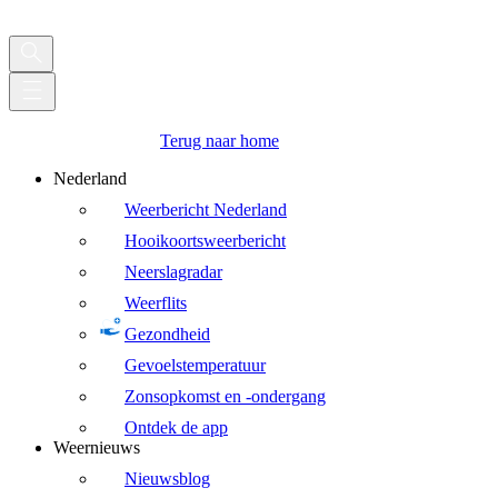
Terug naar home
Nederland
Weerbericht Nederland
Hooikoortsweerbericht
Neerslagradar
Weerflits
Gezondheid
Gevoelstemperatuur
Zonsopkomst en -ondergang
Ontdek de app
Weernieuws
Nieuwsblog