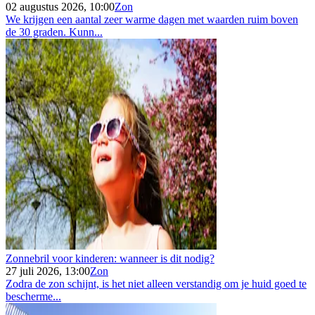
02 augustus 2026, 10:00
Zon
We krijgen een aantal zeer warme dagen met waarden ruim boven
de 30 graden. Kunn...
Zonnebril voor kinderen: wanneer is dit nodig?
27 juli 2026, 13:00
Zon
Zodra de zon schijnt, is het niet alleen verstandig om je huid goed te
bescherme...