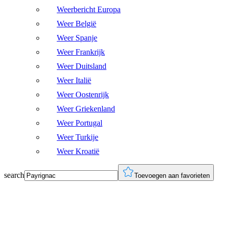
Weerbericht Europa
Weer België
Weer Spanje
Weer Frankrijk
Weer Duitsland
Weer Italië
Weer Oostenrijk
Weer Griekenland
Weer Portugal
Weer Turkije
Weer Kroatië
search
Toevoegen aan favorieten