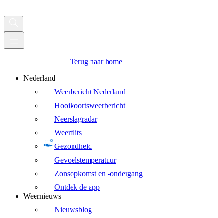
Terug naar home
Nederland
Weerbericht Nederland
Hooikoortsweerbericht
Neerslagradar
Weerflits
Gezondheid
Gevoelstemperatuur
Zonsopkomst en -ondergang
Ontdek de app
Weernieuws
Nieuwsblog