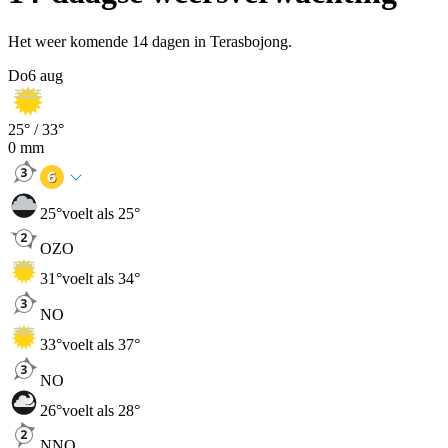
Het weer komende 14 dagen in Terasbojong.
Do
6 aug
25
° /
33
°
0
mm
25
°
voelt als 25°
OZO
31
°
voelt als 34°
NO
33
°
voelt als 37°
NO
26
°
voelt als 28°
NNO