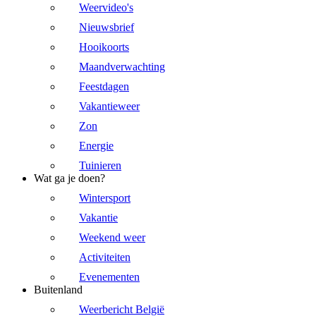
Weervideo's
Nieuwsbrief
Hooikoorts
Maandverwachting
Feestdagen
Vakantieweer
Zon
Energie
Tuinieren
Wat ga je doen?
Wintersport
Vakantie
Weekend weer
Activiteiten
Evenementen
Buitenland
Weerbericht België