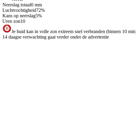
Neerslag totaal
0
mm
Luchtvochtigheid
72
%
Kans op neerslag
5
%
Uren zon
10
Je huid kan in volle zon extreem snel verbranden (binnen 10 min
14 daagse verwachting gaat verder onder de advertentie