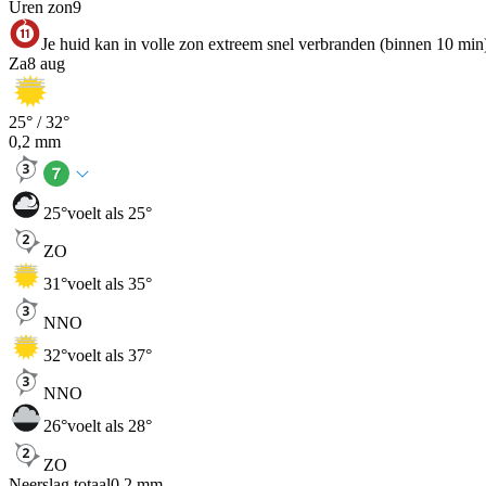
Uren zon
9
Je huid kan in volle zon extreem snel verbranden (binnen 10 min
Za
8 aug
25
° /
32
°
0,2
mm
25
°
voelt als 25°
ZO
31
°
voelt als 35°
NNO
32
°
voelt als 37°
NNO
26
°
voelt als 28°
ZO
Neerslag totaal
0,2
mm