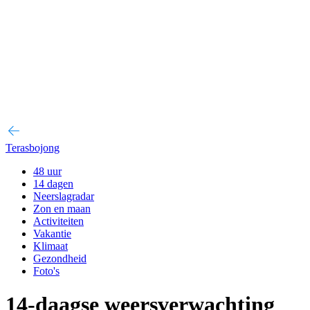
Terasbojong
48 uur
14 dagen
Neerslagradar
Zon en maan
Activiteiten
Vakantie
Klimaat
Gezondheid
Foto's
14-daagse weersverwachting