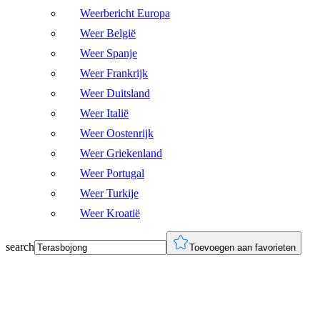
Weerbericht Europa
Weer België
Weer Spanje
Weer Frankrijk
Weer Duitsland
Weer Italië
Weer Oostenrijk
Weer Griekenland
Weer Portugal
Weer Turkije
Weer Kroatië
search
Toevoegen aan favorieten