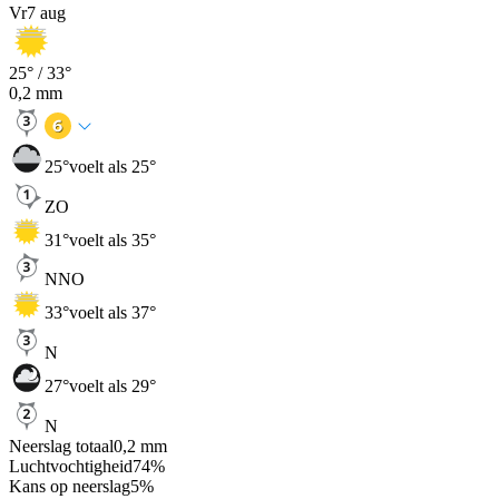
Vr
7 aug
25
° /
33
°
0,2
mm
25
°
voelt als 25°
ZO
31
°
voelt als 35°
NNO
33
°
voelt als 37°
N
27
°
voelt als 29°
N
Neerslag totaal
0,2
mm
Luchtvochtigheid
74
%
Kans op neerslag
5
%