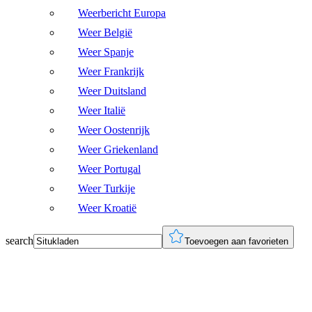
Weerbericht Europa
Weer België
Weer Spanje
Weer Frankrijk
Weer Duitsland
Weer Italië
Weer Oostenrijk
Weer Griekenland
Weer Portugal
Weer Turkije
Weer Kroatië
search
Toevoegen aan favorieten