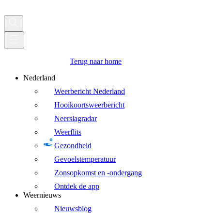
Terug naar home
Nederland
Weerbericht Nederland
Hooikoortsweerbericht
Neerslagradar
Weerflits
Gezondheid
Gevoelstemperatuur
Zonsopkomst en -ondergang
Ontdek de app
Weernieuws
Nieuwsblog