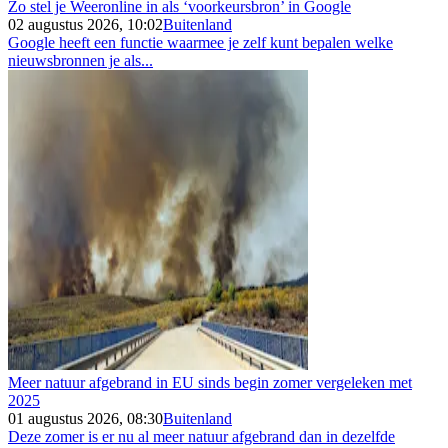
Zo stel je Weeronline in als ‘voorkeursbron’ in Google
02 augustus 2026, 10:02
Buitenland
Google heeft een functie waarmee je zelf kunt bepalen welke
nieuwsbronnen je als...
Meer natuur afgebrand in EU sinds begin zomer vergeleken met
2025
01 augustus 2026, 08:30
Buitenland
Deze zomer is er nu al meer natuur afgebrand dan in dezelfde