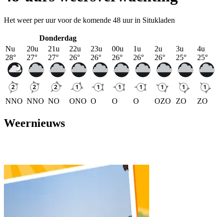
Het weer per uur voor de komende 48 uur in Situkladen
Donderdag
Nu
20u
21u
22u
23u
00u
1u
2u
3u
4u
28
°
27
°
27
°
26
°
26
°
26
°
26
°
26
°
25
°
25
°
NNO
NNO
NO
ONO
O
O
O
OZO
ZO
ZO
Weernieuws