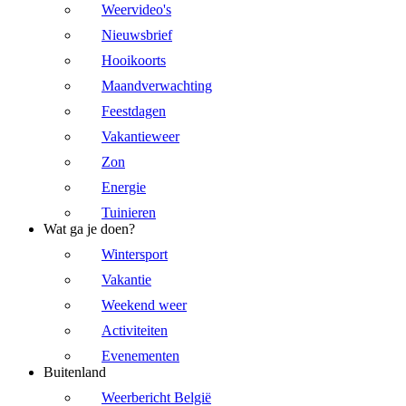
Weervideo's
Nieuwsbrief
Hooikoorts
Maandverwachting
Feestdagen
Vakantieweer
Zon
Energie
Tuinieren
Wat ga je doen?
Wintersport
Vakantie
Weekend weer
Activiteiten
Evenementen
Buitenland
Weerbericht België