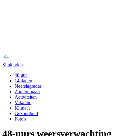
Situkladen
48 uur
14 dagen
Neerslagradar
Zon en maan
Activiteiten
Vakantie
Klimaat
Gezondheid
Foto's
48-uurs weersverwachting