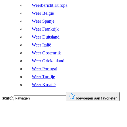
Weerbericht Europa
Weer België
Weer Spanje
Weer Frankrijk
Weer Duitsland
Weer Italië
Weer Oostenrijk
Weer Griekenland
Weer Portugal
Weer Turkije
Weer Kroatië
search
Toevoegen aan favorieten