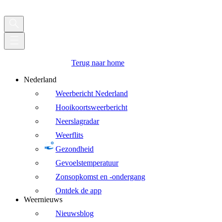
Terug naar home
Nederland
Weerbericht Nederland
Hooikoortsweerbericht
Neerslagradar
Weerflits
Gezondheid
Gevoelstemperatuur
Zonsopkomst en -ondergang
Ontdek de app
Weernieuws
Nieuwsblog