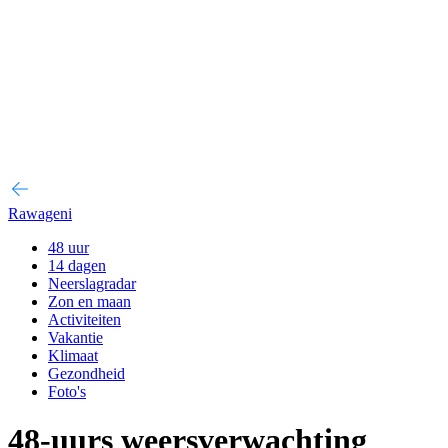
Rawageni
48 uur
14 dagen
Neerslagradar
Zon en maan
Activiteiten
Vakantie
Klimaat
Gezondheid
Foto's
48-uurs weersverwachting