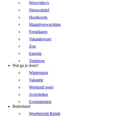
Weervideo's
Nieuwsbrief
Hooikoorts
Maandverwachting
Feestdagen
Vakantieweer
Zon
Energie
Tuinieren
Wat ga je doen?
Wintersport
Vakantie
Weekend weer
Activiteiten
Evenementen
Buitenland
Weerbericht België