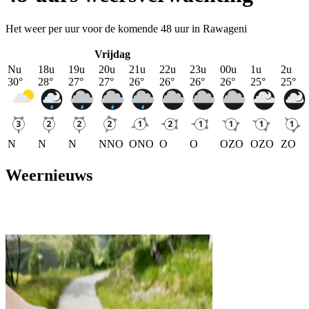
Het weer per uur voor de komende 48 uur in Rawageni
Vrijdag
Nu
18u
19u
20u
21u
22u
23u
00u
1u
2u
30
°
28
°
27
°
27
°
26
°
26
°
26
°
26
°
25
°
25
°
N
N
N
NNO
ONO
O
O
OZO
OZO
ZO
Weernieuws