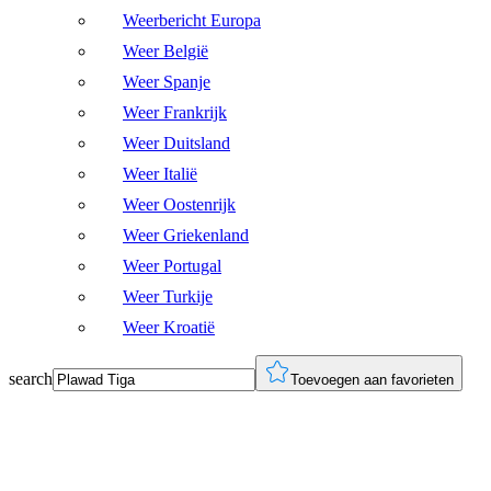
Weerbericht Europa
Weer België
Weer Spanje
Weer Frankrijk
Weer Duitsland
Weer Italië
Weer Oostenrijk
Weer Griekenland
Weer Portugal
Weer Turkije
Weer Kroatië
search
Toevoegen aan favorieten