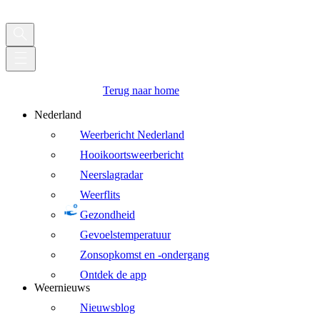
Terug naar home
Nederland
Weerbericht Nederland
Hooikoortsweerbericht
Neerslagradar
Weerflits
Gezondheid
Gevoelstemperatuur
Zonsopkomst en -ondergang
Ontdek de app
Weernieuws
Nieuwsblog