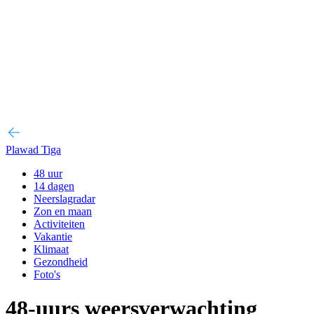
Plawad Tiga
48 uur
14 dagen
Neerslagradar
Zon en maan
Activiteiten
Vakantie
Klimaat
Gezondheid
Foto's
48-uurs weersverwachting