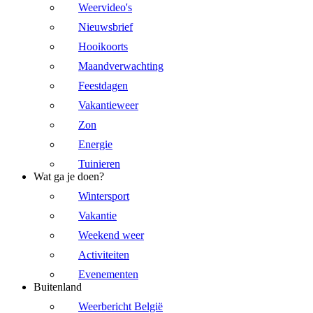
Weervideo's
Nieuwsbrief
Hooikoorts
Maandverwachting
Feestdagen
Vakantieweer
Zon
Energie
Tuinieren
Wat ga je doen?
Wintersport
Vakantie
Weekend weer
Activiteiten
Evenementen
Buitenland
Weerbericht België