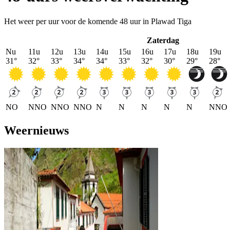
Het weer per uur voor de komende 48 uur in Plawad Tiga
Zaterdag
Nu
11u
12u
13u
14u
15u
16u
17u
18u
19u
31
°
32
°
33
°
34
°
34
°
33
°
32
°
30
°
29
°
28
°
NO
NNO
NNO
NNO
N
N
N
N
N
NNO
Weernieuws