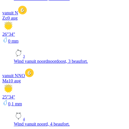
vanuit N
Zo
9 aug
26
°
34
°
0
mm
3
Wind vanuit noordnoordoost, 3 beaufort.
vanuit NNO
Ma
10 aug
25
°
34
°
0,1
mm
4
Wind vanuit noord, 4 beaufort.