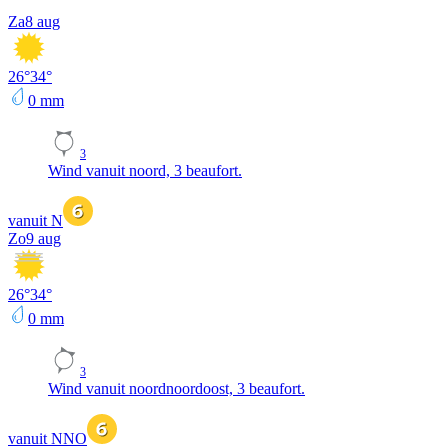
Za
8 aug
26
°
34
°
0
mm
3
Wind vanuit noord, 3 beaufort.
vanuit N
Zo
9 aug
26
°
34
°
0
mm
3
Wind vanuit noordnoordoost, 3 beaufort.
vanuit NNO