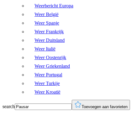
Weerbericht Europa
Weer België
Weer Spanje
Weer Frankrijk
Weer Duitsland
Weer Italië
Weer Oostenrijk
Weer Griekenland
Weer Portugal
Weer Turkije
Weer Kroatië
search
Toevoegen aan favorieten