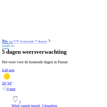
Nu
Zon en UV komende 7 dagen
Weinig zon
Geregeld zon
Zonnig
5 dagen weersverwachting
Het weer voor de komende dagen in Pausar
Za
8 aug
26
°
34
°
0
mm
3
Wind vanuit noord, 3 beaufort.