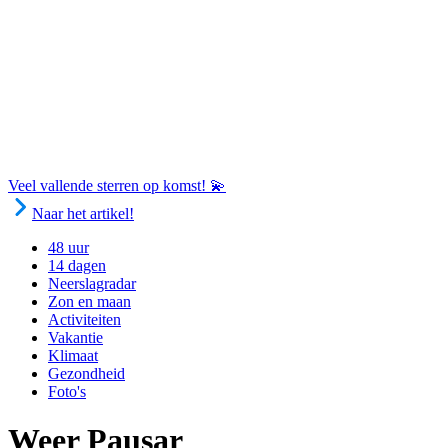
Veel vallende sterren op komst! 💫
Naar het artikel!
48 uur
14 dagen
Neerslagradar
Zon en maan
Activiteiten
Vakantie
Klimaat
Gezondheid
Foto's
Weer Pausar