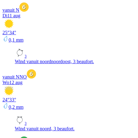
vanuit N
Di
11 aug
25
°
34
°
0,1
mm
3
Wind vanuit noordnoordoost, 3 beaufort.
vanuit NNO
Wo
12 aug
24
°
33
°
0,2
mm
3
Wind vanuit noord, 3 beaufort.