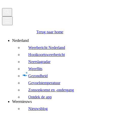
Terug naar home
Nederland
Weerbericht Nederland
Hooikoortsweerbericht
Neerslagradar
Weerflits
Gezondheid
Gevoelstemperatuur
Zonsopkomst en -ondergang
Ontdek de app
Weernieuws
Nieuwsblog