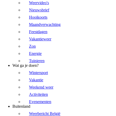
Weervideo's
Nieuwsbrief
Hooikoorts
Maandverwachting
Feestdagen
Vakantieweer
Zon
Energie
Tuinieren
Wat ga je doen?
Wintersport
Vakantie
Weekend weer
Activiteiten
Evenementen
Buitenland
Weerbericht België