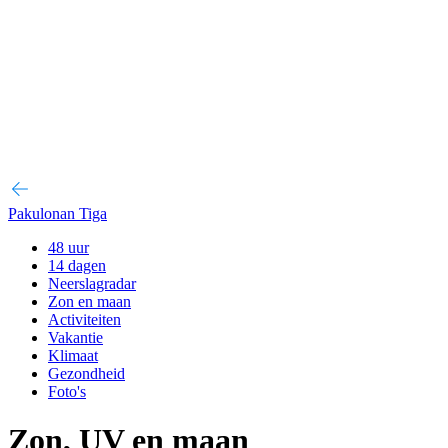
Pakulonan Tiga
48 uur
14 dagen
Neerslagradar
Zon en maan
Activiteiten
Vakantie
Klimaat
Gezondheid
Foto's
Zon, UV en maan