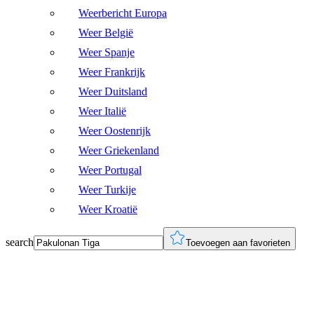
Weerbericht Europa
Weer België
Weer Spanje
Weer Frankrijk
Weer Duitsland
Weer Italië
Weer Oostenrijk
Weer Griekenland
Weer Portugal
Weer Turkije
Weer Kroatië
search
Toevoegen aan favorieten