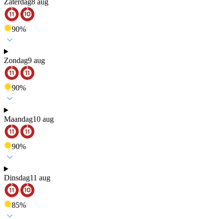
Zaterdag
8 aug
90
%
Zondag
9 aug
90
%
Maandag
10 aug
90
%
Dinsdag
11 aug
85
%