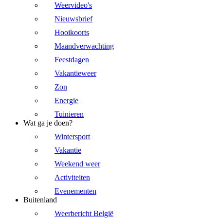
Weervideo's
Nieuwsbrief
Hooikoorts
Maandverwachting
Feestdagen
Vakantieweer
Zon
Energie
Tuinieren
Wat ga je doen?
Wintersport
Vakantie
Weekend weer
Activiteiten
Evenementen
Buitenland
Weerbericht België