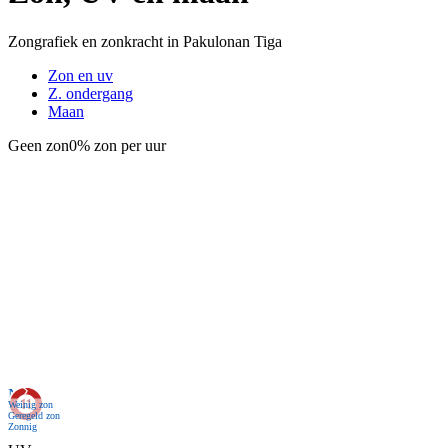
Zongrafiek en zonkracht in Pakulonan Tiga
Zon en uv
Z. ondergang
Maan
Geen zon
0% zon per uur
Nu
Weinig zon
Geregeld zon
Zonnig