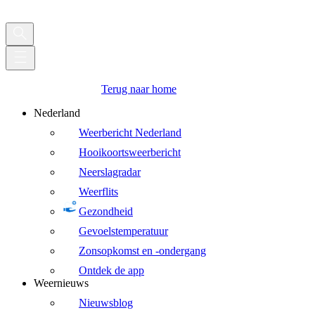
Terug naar home
Nederland
Weerbericht Nederland
Hooikoortsweerbericht
Neerslagradar
Weerflits
Gezondheid
Gevoelstemperatuur
Zonsopkomst en -ondergang
Ontdek de app
Weernieuws
Nieuwsblog