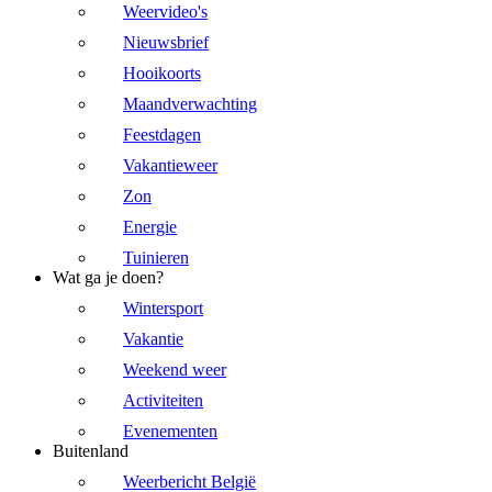
Weervideo's
Nieuwsbrief
Hooikoorts
Maandverwachting
Feestdagen
Vakantieweer
Zon
Energie
Tuinieren
Wat ga je doen?
Wintersport
Vakantie
Weekend weer
Activiteiten
Evenementen
Buitenland
Weerbericht België