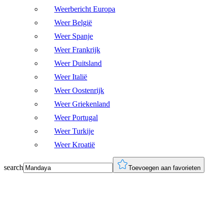
Weerbericht Europa
Weer België
Weer Spanje
Weer Frankrijk
Weer Duitsland
Weer Italië
Weer Oostenrijk
Weer Griekenland
Weer Portugal
Weer Turkije
Weer Kroatië
search
Toevoegen aan favorieten