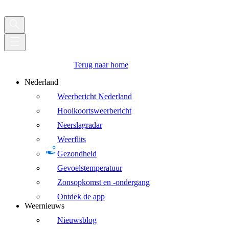
Terug naar home
Nederland
Weerbericht Nederland
Hooikoortsweerbericht
Neerslagradar
Weerflits
Gezondheid
Gevoelstemperatuur
Zonsopkomst en -ondergang
Ontdek de app
Weernieuws
Nieuwsblog