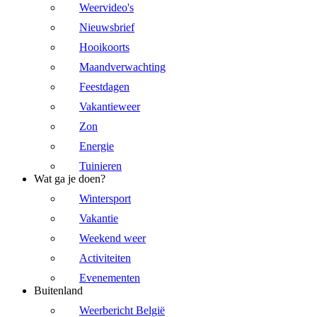
Weervideo's
Nieuwsbrief
Hooikoorts
Maandverwachting
Feestdagen
Vakantieweer
Zon
Energie
Tuinieren
Wat ga je doen?
Wintersport
Vakantie
Weekend weer
Activiteiten
Evenementen
Buitenland
Weerbericht België