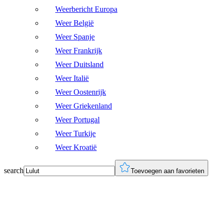
Weerbericht Europa
Weer België
Weer Spanje
Weer Frankrijk
Weer Duitsland
Weer Italië
Weer Oostenrijk
Weer Griekenland
Weer Portugal
Weer Turkije
Weer Kroatië
search
Toevoegen aan favorieten