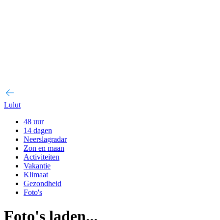
Lulut
48 uur
14 dagen
Neerslagradar
Zon en maan
Activiteiten
Vakantie
Klimaat
Gezondheid
Foto's
Foto's laden...