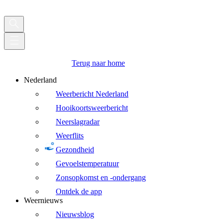
Terug naar home
Nederland
Weerbericht Nederland
Hooikoortsweerbericht
Neerslagradar
Weerflits
Gezondheid
Gevoelstemperatuur
Zonsopkomst en -ondergang
Ontdek de app
Weernieuws
Nieuwsblog