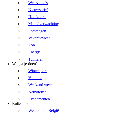
Weervideo's
Nieuwsbrief
Hooikoorts
Maandverwachting
Feestdagen
Vakantieweer
Zon
Energie
Tuinieren
Wat ga je doen?
Wintersport
Vakantie
Weekend weer
Activiteiten
Evenementen
Buitenland
Weerbericht België