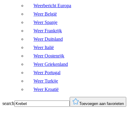
Weerbericht Europa
Weer België
Weer Spanje
Weer Frankrijk
Weer Duitsland
Weer Italië
Weer Oostenrijk
Weer Griekenland
Weer Portugal
Weer Turkije
Weer Kroatië
search
Toevoegen aan favorieten