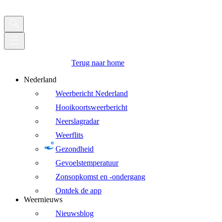
Terug naar home
Nederland
Weerbericht Nederland
Hooikoortsweerbericht
Neerslagradar
Weerflits
Gezondheid
Gevoelstemperatuur
Zonsopkomst en -ondergang
Ontdek de app
Weernieuws
Nieuwsblog