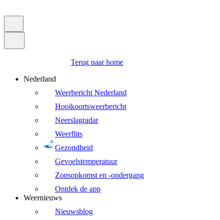
Terug naar home
Nederland
Weerbericht Nederland
Hooikoortsweerbericht
Neerslagradar
Weerflits
Gezondheid
Gevoelstemperatuur
Zonsopkomst en -ondergang
Ontdek de app
Weernieuws
Nieuwsblog