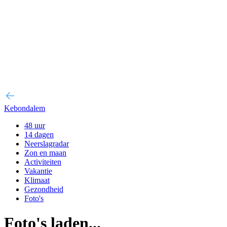
Kebondalem
48 uur
14 dagen
Neerslagradar
Zon en maan
Activiteiten
Vakantie
Klimaat
Gezondheid
Foto's
Foto's laden...