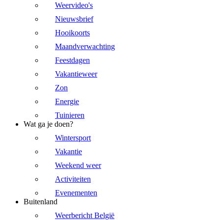
Weervideo's
Nieuwsbrief
Hooikoorts
Maandverwachting
Feestdagen
Vakantieweer
Zon
Energie
Tuinieren
Wat ga je doen?
Wintersport
Vakantie
Weekend weer
Activiteiten
Evenementen
Buitenland
Weerbericht België