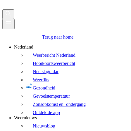
Terug naar home
Nederland
Weerbericht Nederland
Hooikoortsweerbericht
Neerslagradar
Weerflits
Gezondheid
Gevoelstemperatuur
Zonsopkomst en -ondergang
Ontdek de app
Weernieuws
Nieuwsblog