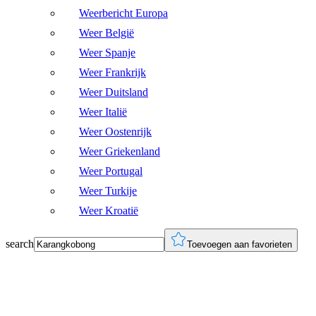
Weerbericht Europa
Weer België
Weer Spanje
Weer Frankrijk
Weer Duitsland
Weer Italië
Weer Oostenrijk
Weer Griekenland
Weer Portugal
Weer Turkije
Weer Kroatië
search
Toevoegen aan favorieten