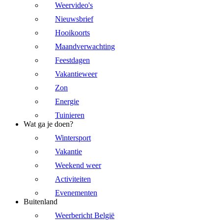
Weervideo's
Nieuwsbrief
Hooikoorts
Maandverwachting
Feestdagen
Vakantieweer
Zon
Energie
Tuinieren
Wat ga je doen?
Wintersport
Vakantie
Weekend weer
Activiteiten
Evenementen
Buitenland
Weerbericht België