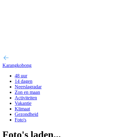
Karangkobong
48 uur
14 dagen
Neerslagradar
Zon en maan
Activiteiten
Vakantie
Klimaat
Gezondheid
Foto's
Foto's laden...