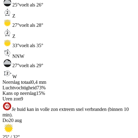
25
°
voelt als 26°
Z
27
°
voelt als 28°
Z
33
°
voelt als 35°
NNW
27
°
voelt als 29°
W
Neerslag totaal
0,4
mm
Luchtvochtigheid
73
%
Kans op neerslag
15
%
Uren zon
9
Je huid kan in volle zon extreem snel verbranden (binnen 10
min).
Do
20 aug
25
° /
32
°