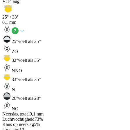
Vr
14 aug
25
° /
33
°
0,1
mm
25
°
voelt als 25°
ZO
32
°
voelt als 35°
NNO
33
°
voelt als 35°
N
26
°
voelt als 28°
NO
Neerslag totaal
0,1
mm
Luchtvochtigheid
73
%
Kans op neerslag
5
%
Uren zon
10