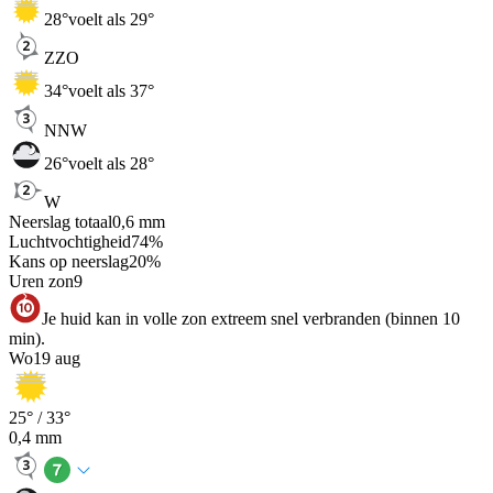
28
°
voelt als 29°
ZZO
34
°
voelt als 37°
NNW
26
°
voelt als 28°
W
Neerslag totaal
0,6
mm
Luchtvochtigheid
74
%
Kans op neerslag
20
%
Uren zon
9
Je huid kan in volle zon extreem snel verbranden (binnen 10
min).
Wo
19 aug
25
° /
33
°
0,4
mm