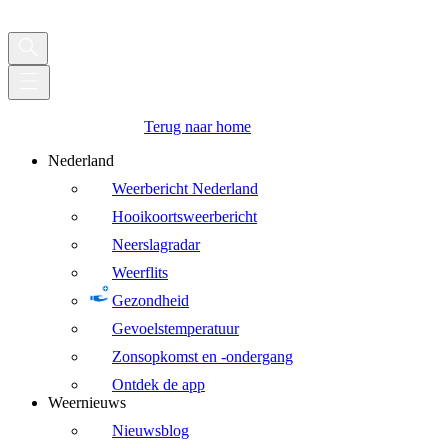
Terug naar home
Nederland
Weerbericht Nederland
Hooikoortsweerbericht
Neerslagradar
Weerflits
Gezondheid
Gevoelstemperatuur
Zonsopkomst en -ondergang
Ontdek de app
Weernieuws
Nieuwsblog