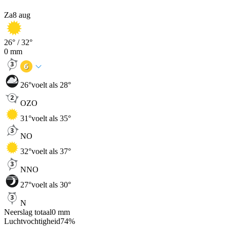
Za
8 aug
26
° /
32
°
0
mm
26
°
voelt als 28°
OZO
31
°
voelt als 35°
NO
32
°
voelt als 37°
NNO
27
°
voelt als 30°
N
Neerslag totaal
0
mm
Luchtvochtigheid
74
%