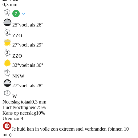
0,3
mm
25
°
voelt als 26°
ZZO
27
°
voelt als 29°
ZZO
32
°
voelt als 36°
NNW
27
°
voelt als 28°
W
Neerslag totaal
0,3
mm
Luchtvochtigheid
75
%
Kans op neerslag
10
%
Uren zon
9
Je huid kan in volle zon extreem snel verbranden (binnen 10
min).