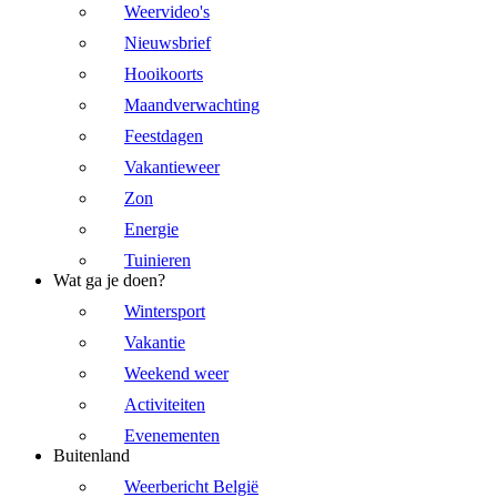
Weervideo's
Nieuwsbrief
Hooikoorts
Maandverwachting
Feestdagen
Vakantieweer
Zon
Energie
Tuinieren
Wat ga je doen?
Wintersport
Vakantie
Weekend weer
Activiteiten
Evenementen
Buitenland
Weerbericht België