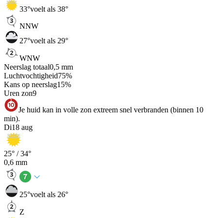
33
°
voelt als 38°
NNW
27
°
voelt als 29°
WNW
Neerslag totaal
0,5
mm
Luchtvochtigheid
75
%
Kans op neerslag
15
%
Uren zon
9
Je huid kan in volle zon extreem snel verbranden (binnen 10
min).
Di
18 aug
25
° /
34
°
0,6
mm
25
°
voelt als 26°
Z