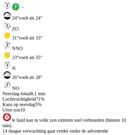
24
°
voelt als 24°
ZO
31
°
voelt als 33°
NNO
33
°
voelt als 35°
N
26
°
voelt als 28°
NO
Neerslag totaal
0,1
mm
Luchtvochtigheid
71
%
Kans op neerslag
5
%
Uren zon
10
Je huid kan in volle zon extreem snel verbranden (binnen 10
min).
14 daagse verwachting gaat verder onder de advertentie