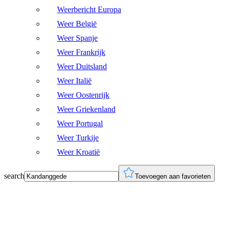
Weerbericht Europa
Weer België
Weer Spanje
Weer Frankrijk
Weer Duitsland
Weer Italië
Weer Oostenrijk
Weer Griekenland
Weer Portugal
Weer Turkije
Weer Kroatië
search
Toevoegen aan favorieten