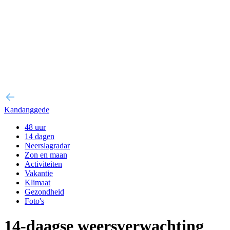
Kandanggede
48 uur
14 dagen
Neerslagradar
Zon en maan
Activiteiten
Vakantie
Klimaat
Gezondheid
Foto's
14-daagse weersverwachting