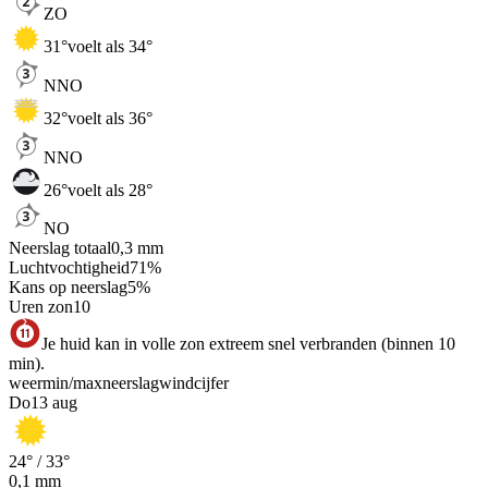
ZO
31
°
voelt als 34°
NNO
32
°
voelt als 36°
NNO
26
°
voelt als 28°
NO
Neerslag totaal
0,3
mm
Luchtvochtigheid
71
%
Kans op neerslag
5
%
Uren zon
10
Je huid kan in volle zon extreem snel verbranden (binnen 10
min).
weer
min
/
max
neerslag
wind
cijfer
Do
13 aug
24
° /
33
°
0,1
mm