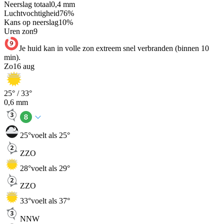
Neerslag totaal
0,4
mm
Luchtvochtigheid
76
%
Kans op neerslag
10
%
Uren zon
9
Je huid kan in volle zon extreem snel verbranden (binnen 10
min).
Zo
16 aug
25
° /
33
°
0,6
mm
25
°
voelt als 25°
ZZO
28
°
voelt als 29°
ZZO
33
°
voelt als 37°
NNW