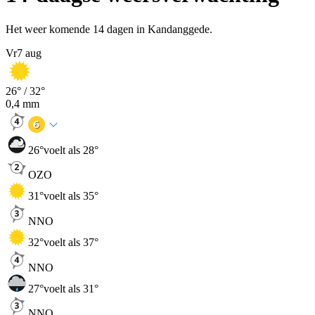
Het weer komende 14 dagen in Kandanggede.
Vr
7 aug
26
° /
32
°
0,4
mm
26
°
voelt als 28°
OZO
31
°
voelt als 35°
NNO
32
°
voelt als 37°
NNO
27
°
voelt als 31°
NNO