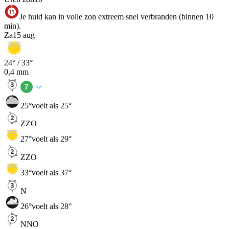
Je huid kan in volle zon extreem snel verbranden (binnen 10
min).
Za
15 aug
24
° /
33
°
0,4
mm
25
°
voelt als 25°
ZZO
27
°
voelt als 29°
ZZO
33
°
voelt als 37°
N
26
°
voelt als 28°
NNO