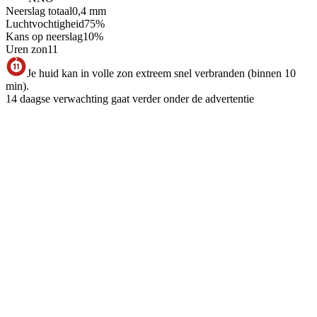
Neerslag totaal
0,4
mm
Luchtvochtigheid
75
%
Kans op neerslag
10
%
Uren zon
11
Je huid kan in volle zon extreem snel verbranden (binnen 10
min).
14 daagse verwachting gaat verder onder de advertentie