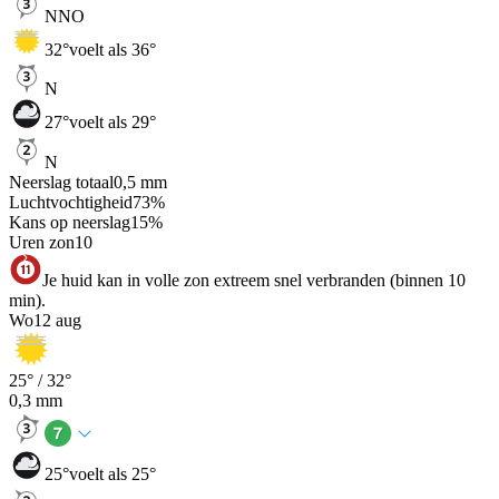
NNO
32
°
voelt als 36°
N
27
°
voelt als 29°
N
Neerslag totaal
0,5
mm
Luchtvochtigheid
73
%
Kans op neerslag
15
%
Uren zon
10
Je huid kan in volle zon extreem snel verbranden (binnen 10
min).
Wo
12 aug
25
° /
32
°
0,3
mm
25
°
voelt als 25°