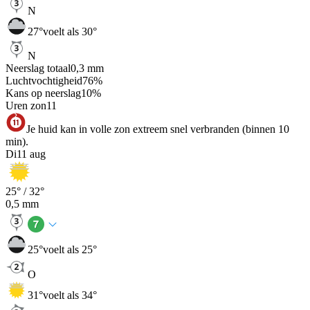
N
27
°
voelt als 30°
N
Neerslag totaal
0,3
mm
Luchtvochtigheid
76
%
Kans op neerslag
10
%
Uren zon
11
Je huid kan in volle zon extreem snel verbranden (binnen 10
min).
Di
11 aug
25
° /
32
°
0,5
mm
25
°
voelt als 25°
O
31
°
voelt als 34°