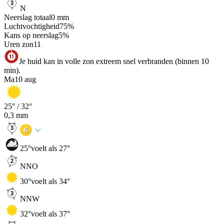
N
Neerslag totaal
0
mm
Luchtvochtigheid
75
%
Kans op neerslag
5
%
Uren zon
11
Je huid kan in volle zon extreem snel verbranden (binnen 10
min).
Ma
10 aug
25
° /
32
°
0,3
mm
25
°
voelt als 27°
NNO
30
°
voelt als 34°
NNW
32
°
voelt als 37°