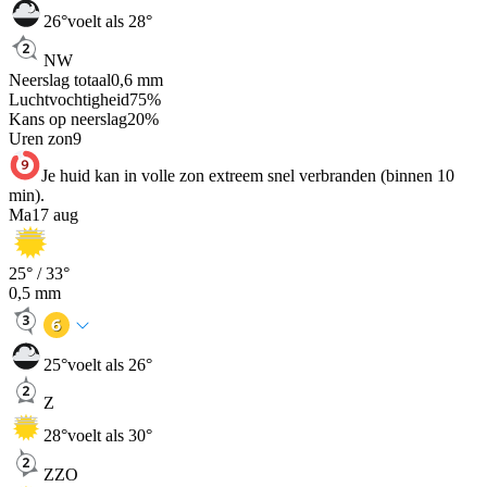
26
°
voelt als 28°
NW
Neerslag totaal
0,6
mm
Luchtvochtigheid
75
%
Kans op neerslag
20
%
Uren zon
9
Je huid kan in volle zon extreem snel verbranden (binnen 10
min).
Ma
17 aug
25
° /
33
°
0,5
mm
25
°
voelt als 26°
Z
28
°
voelt als 30°
ZZO