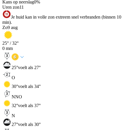
Kans op neerslag
0
%
Uren zon
11
Je huid kan in volle zon extreem snel verbranden (binnen 10
min).
Zo
9 aug
25
° /
32
°
0
mm
25
°
voelt als 27°
O
30
°
voelt als 34°
NNO
32
°
voelt als 37°
N
27
°
voelt als 30°