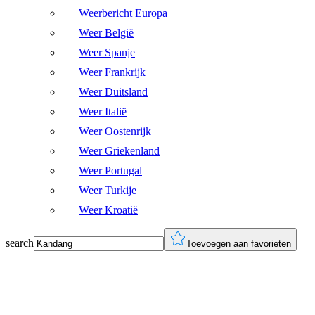
Weerbericht Europa
Weer België
Weer Spanje
Weer Frankrijk
Weer Duitsland
Weer Italië
Weer Oostenrijk
Weer Griekenland
Weer Portugal
Weer Turkije
Weer Kroatië
search
Toevoegen aan favorieten