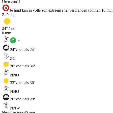
Uren zon
11
Je huid kan in volle zon extreem snel verbranden (binnen 10 min
Zo
9 aug
24
° /
33
°
0
mm
24
°
voelt als 24°
ZO
30
°
voelt als 34°
NNO
33
°
voelt als 36°
NNO
26
°
voelt als 28°
NNW
Neerslag totaal
0
mm