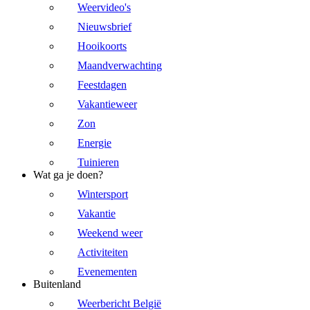
Weervideo's
Nieuwsbrief
Hooikoorts
Maandverwachting
Feestdagen
Vakantieweer
Zon
Energie
Tuinieren
Wat ga je doen?
Wintersport
Vakantie
Weekend weer
Activiteiten
Evenementen
Buitenland
Weerbericht België