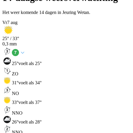
Het weer komende 14 dagen in Jeuring Wetan.
Vr
7 aug
25
° /
33
°
0,3
mm
25
°
voelt als 25°
ZO
31
°
voelt als 34°
NO
33
°
voelt als 37°
NNO
26
°
voelt als 28°
NNO