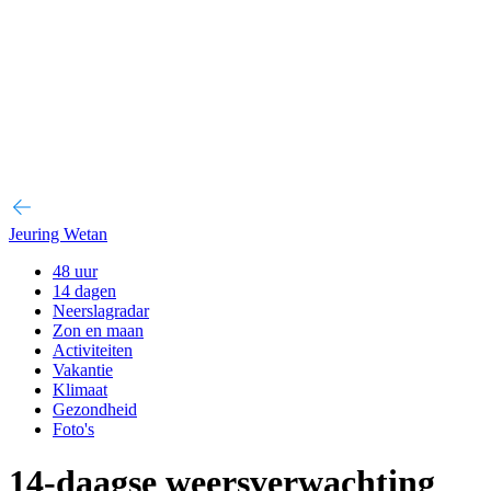
Jeuring Wetan
48 uur
14 dagen
Neerslagradar
Zon en maan
Activiteiten
Vakantie
Klimaat
Gezondheid
Foto's
14-daagse weersverwachting