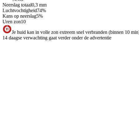
Neerslag totaal
0,3
mm
Luchtvochtigheid
74
%
Kans op neerslag
5
%
Uren zon
10
Je huid kan in volle zon extreem snel verbranden (binnen 10 min
14 daagse verwachting gaat verder onder de advertentie