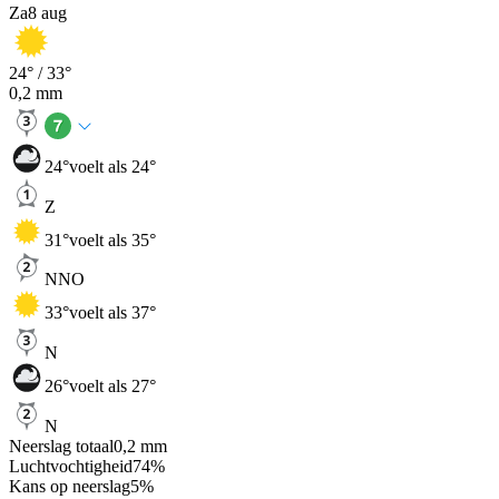
Za
8 aug
24
° /
33
°
0,2
mm
24
°
voelt als 24°
Z
31
°
voelt als 35°
NNO
33
°
voelt als 37°
N
26
°
voelt als 27°
N
Neerslag totaal
0,2
mm
Luchtvochtigheid
74
%
Kans op neerslag
5
%