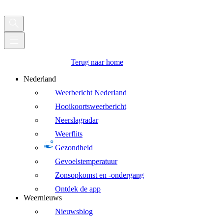
Terug naar home
Nederland
Weerbericht Nederland
Hooikoortsweerbericht
Neerslagradar
Weerflits
Gezondheid
Gevoelstemperatuur
Zonsopkomst en -ondergang
Ontdek de app
Weernieuws
Nieuwsblog