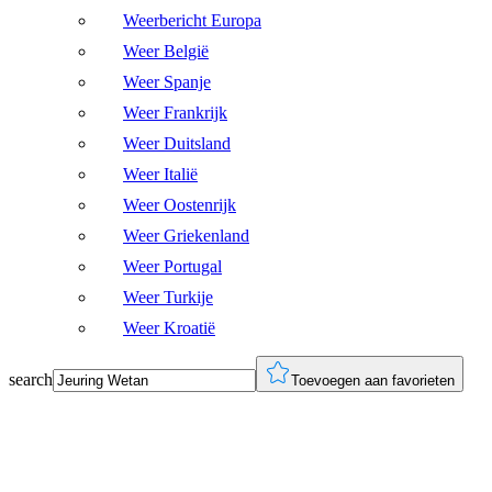
Weerbericht Europa
Weer België
Weer Spanje
Weer Frankrijk
Weer Duitsland
Weer Italië
Weer Oostenrijk
Weer Griekenland
Weer Portugal
Weer Turkije
Weer Kroatië
search
Toevoegen aan favorieten