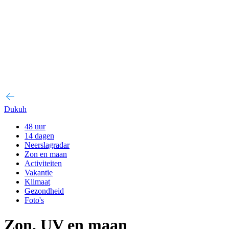
Dukuh
48 uur
14 dagen
Neerslagradar
Zon en maan
Activiteiten
Vakantie
Klimaat
Gezondheid
Foto's
Zon, UV en maan