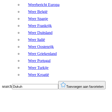
Weerbericht Europa
Weer België
Weer Spanje
Weer Frankrijk
Weer Duitsland
Weer Italië
Weer Oostenrijk
Weer Griekenland
Weer Portugal
Weer Turkije
Weer Kroatië
search
Toevoegen aan favorieten