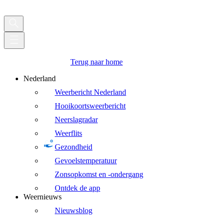
Terug naar home
Nederland
Weerbericht Nederland
Hooikoortsweerbericht
Neerslagradar
Weerflits
Gezondheid
Gevoelstemperatuur
Zonsopkomst en -ondergang
Ontdek de app
Weernieuws
Nieuwsblog