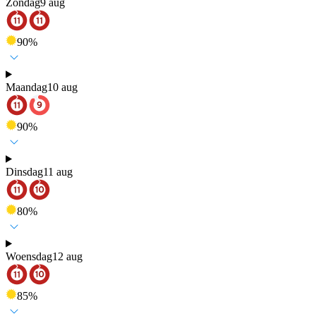
Zondag
9 aug
90
%
Maandag
10 aug
90
%
Dinsdag
11 aug
80
%
Woensdag
12 aug
85
%