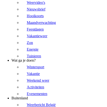
Weervideo's
Nieuwsbrief
Hooikoorts
Maandverwachting
Feestdagen
Vakantieweer
Zon
Energie
Tuinieren
Wat ga je doen?
Wintersport
Vakantie
Weekend weer
Activiteiten
Evenementen
Buitenland
Weerbericht België