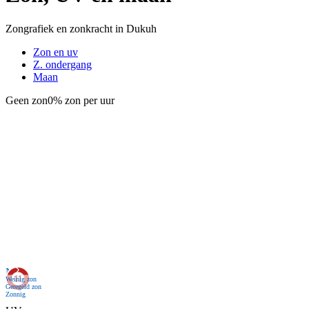
Zongrafiek en zonkracht in Dukuh
Zon en uv
Z. ondergang
Maan
Geen zon
0% zon per uur
Nu
Weinig zon
Geregeld zon
Zonnig