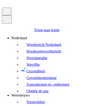
Terug naar home
Nederland
Weerbericht Nederland
Hooikoortsweerbericht
Neerslagradar
Weerflits
Gezondheid
Gevoelstemperatuur
Zonsopkomst en -ondergang
Ontdek de app
Weernieuws
Nieuwsblog