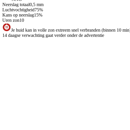
Neerslag totaal
0,5
mm
Luchtvochtigheid
75
%
Kans op neerslag
15
%
Uren zon
10
Je huid kan in volle zon extreem snel verbranden (binnen 10 min
14 daagse verwachting gaat verder onder de advertentie