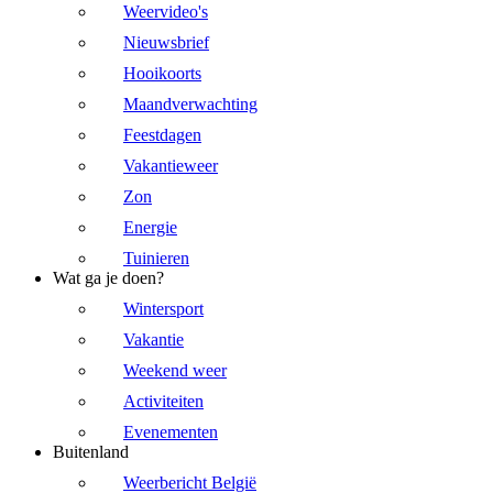
Weervideo's
Nieuwsbrief
Hooikoorts
Maandverwachting
Feestdagen
Vakantieweer
Zon
Energie
Tuinieren
Wat ga je doen?
Wintersport
Vakantie
Weekend weer
Activiteiten
Evenementen
Buitenland
Weerbericht België