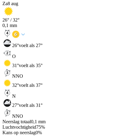
Za
8 aug
26
° /
32
°
0,1
mm
26
°
voelt als 27°
O
31
°
voelt als 35°
NNO
32
°
voelt als 37°
N
27
°
voelt als 31°
NNO
Neerslag totaal
0,1
mm
Luchtvochtigheid
75
%
Kans op neerslag
0
%