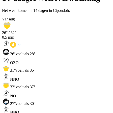
Het weer komende 14 dagen in Cipondoh.
Vr
7 aug
26
° /
32
°
0,5
mm
26
°
voelt als 28°
OZO
31
°
voelt als 35°
NNO
32
°
voelt als 37°
NO
27
°
voelt als 30°
NNO