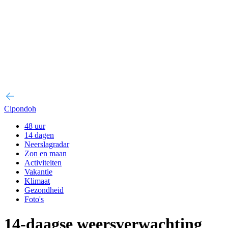
Cipondoh
48 uur
14 dagen
Neerslagradar
Zon en maan
Activiteiten
Vakantie
Klimaat
Gezondheid
Foto's
14-daagse weersverwachting