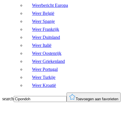
Weerbericht Europa
Weer België
Weer Spanje
Weer Frankrijk
Weer Duitsland
Weer Italië
Weer Oostenrijk
Weer Griekenland
Weer Portugal
Weer Turkije
Weer Kroatië
search
Toevoegen aan favorieten