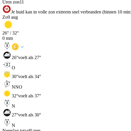
Uren zon
11
Je huid kan in volle zon extreem snel verbranden (binnen 10 min
Zo
9 aug
26
° /
32
°
0
mm
26
°
voelt als 27°
O
30
°
voelt als 34°
NNO
32
°
voelt als 37°
N
27
°
voelt als 30°
N
Neerslag totaal
0
mm