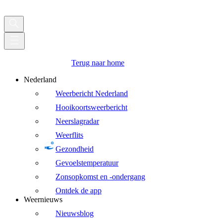
Terug naar home
Nederland
Weerbericht Nederland
Hooikoortsweerbericht
Neerslagradar
Weerflits
Gezondheid
Gevoelstemperatuur
Zonsopkomst en -ondergang
Ontdek de app
Weernieuws
Nieuwsblog