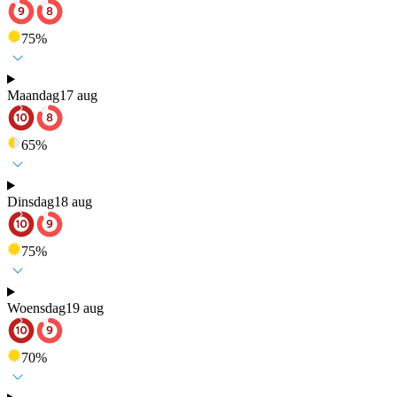
75
%
Maandag
17 aug
65
%
Dinsdag
18 aug
75
%
Woensdag
19 aug
70
%