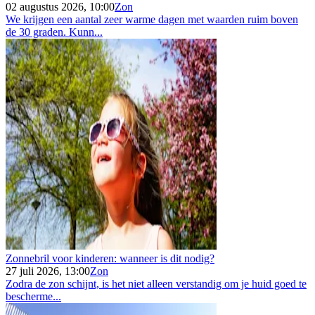
02 augustus 2026, 10:00
Zon
We krijgen een aantal zeer warme dagen met waarden ruim boven
de 30 graden. Kunn...
Zonnebril voor kinderen: wanneer is dit nodig?
27 juli 2026, 13:00
Zon
Zodra de zon schijnt, is het niet alleen verstandig om je huid goed te
bescherme...