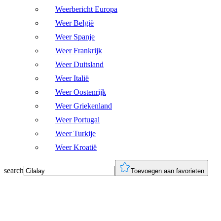
Weerbericht Europa
Weer België
Weer Spanje
Weer Frankrijk
Weer Duitsland
Weer Italië
Weer Oostenrijk
Weer Griekenland
Weer Portugal
Weer Turkije
Weer Kroatië
search
Toevoegen aan favorieten