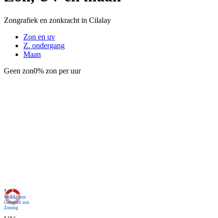
Zongrafiek en zonkracht in Cilalay
Zon en uv
Z. ondergang
Maan
Geen zon
0% zon per uur
Nu
Weinig zon
Geregeld zon
Zonnig