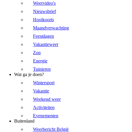
Weervideo's
Nieuwsbrief
Hooikoorts
Maandverwachting
Feestdagen
Vakantieweer
Zon
Energie
Tuinieren
Wat ga je doen?
Wintersport
Vakantie
Weekend weer
Activiteiten
Evenementen
Buitenland
Weerbericht België