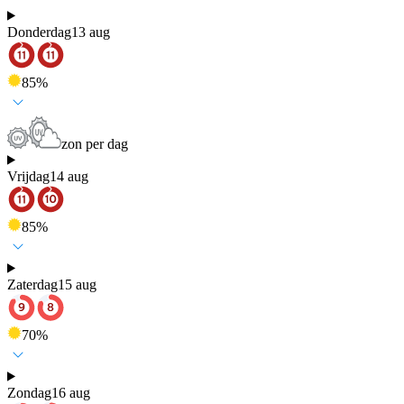
Donderdag
13 aug
85
%
zon per dag
Vrijdag
14 aug
85
%
Zaterdag
15 aug
70
%
Zondag
16 aug