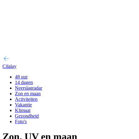
Cilalay
48 uur
14 dagen
Neerslagradar
Zon en maan
Activiteiten
Vakantie
Klimaat
Gezondheid
Foto's
Zon, UV en maan