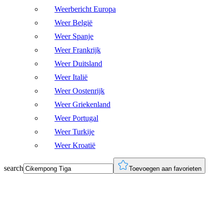
Weerbericht Europa
Weer België
Weer Spanje
Weer Frankrijk
Weer Duitsland
Weer Italië
Weer Oostenrijk
Weer Griekenland
Weer Portugal
Weer Turkije
Weer Kroatië
search
Toevoegen aan favorieten