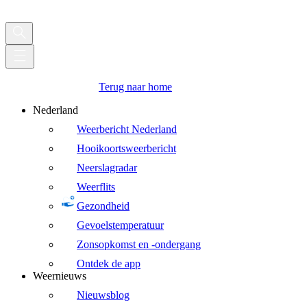
Terug naar home
Nederland
Weerbericht Nederland
Hooikoortsweerbericht
Neerslagradar
Weerflits
Gezondheid
Gevoelstemperatuur
Zonsopkomst en -ondergang
Ontdek de app
Weernieuws
Nieuwsblog