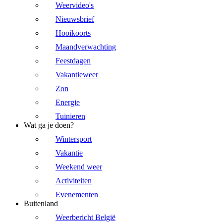
Weervideo's
Nieuwsbrief
Hooikoorts
Maandverwachting
Feestdagen
Vakantieweer
Zon
Energie
Tuinieren
Wat ga je doen?
Wintersport
Vakantie
Weekend weer
Activiteiten
Evenementen
Buitenland
Weerbericht België