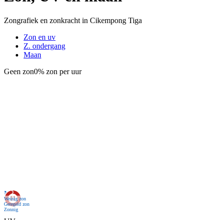
Zongrafiek en zonkracht in Cikempong Tiga
Zon en uv
Z. ondergang
Maan
Geen zon
0% zon per uur
Nu
Weinig zon
Geregeld zon
Zonnig