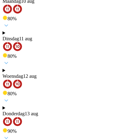
Maandag
10 aug
80
%
Dinsdag
11 aug
80
%
Woensdag
12 aug
80
%
Donderdag
13 aug
90
%