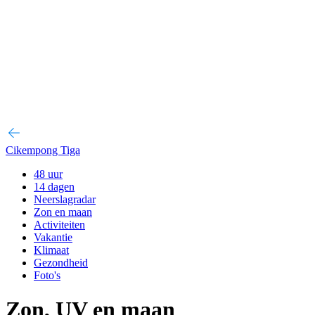
Cikempong Tiga
48 uur
14 dagen
Neerslagradar
Zon en maan
Activiteiten
Vakantie
Klimaat
Gezondheid
Foto's
Zon, UV en maan