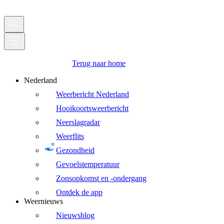
Terug naar home
Nederland
Weerbericht Nederland
Hooikoortsweerbericht
Neerslagradar
Weerflits
Gezondheid
Gevoelstemperatuur
Zonsopkomst en -ondergang
Ontdek de app
Weernieuws
Nieuwsblog