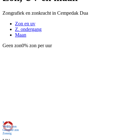
Zongrafiek en zonkracht in Cempedak Dua
Zon en uv
Z. ondergang
Maan
Geen zon
0% zon per uur
Nu
Weinig zon
Geregeld zon
Zonnig