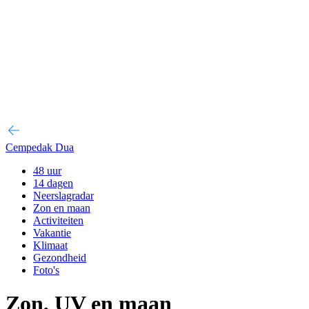
Cempedak Dua
48 uur
14 dagen
Neerslagradar
Zon en maan
Activiteiten
Vakantie
Klimaat
Gezondheid
Foto's
Zon, UV en maan