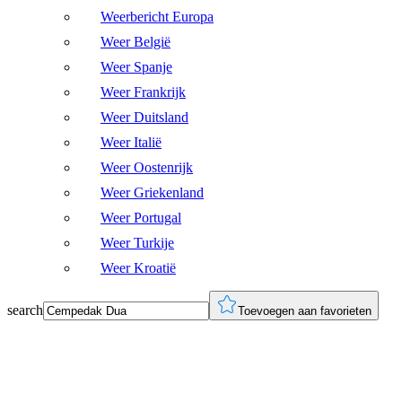
Weerbericht Europa
Weer België
Weer Spanje
Weer Frankrijk
Weer Duitsland
Weer Italië
Weer Oostenrijk
Weer Griekenland
Weer Portugal
Weer Turkije
Weer Kroatië
search
Toevoegen aan favorieten