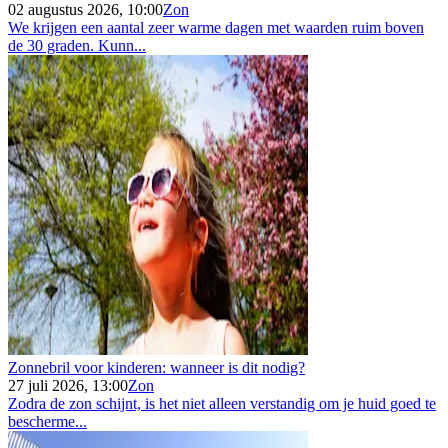
02 augustus 2026, 10:00
Zon
We krijgen een aantal zeer warme dagen met waarden ruim boven
de 30 graden. Kunn...
Zonnebril voor kinderen: wanneer is dit nodig?
27 juli 2026, 13:00
Zon
Zodra de zon schijnt, is het niet alleen verstandig om je huid goed te
bescherme...