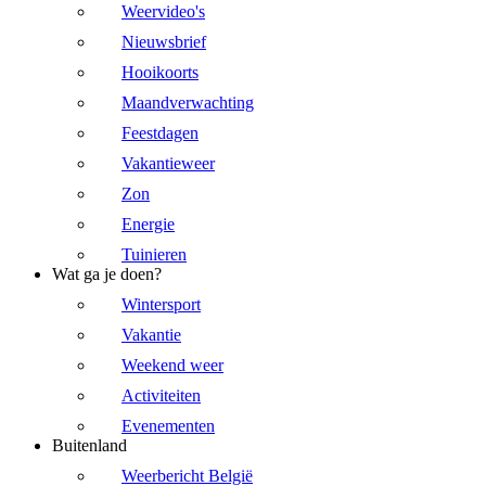
Weervideo's
Nieuwsbrief
Hooikoorts
Maandverwachting
Feestdagen
Vakantieweer
Zon
Energie
Tuinieren
Wat ga je doen?
Wintersport
Vakantie
Weekend weer
Activiteiten
Evenementen
Buitenland
Weerbericht België