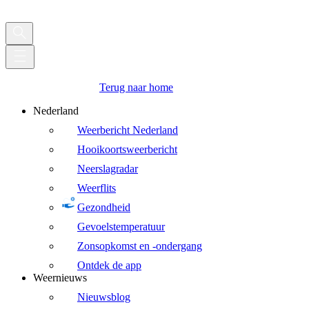
Terug naar home
Nederland
Weerbericht Nederland
Hooikoortsweerbericht
Neerslagradar
Weerflits
Gezondheid
Gevoelstemperatuur
Zonsopkomst en -ondergang
Ontdek de app
Weernieuws
Nieuwsblog