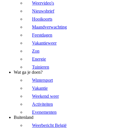
Weervideo's
Nieuwsbrief
Hooikoorts
Maandverwachting
Feestdagen
Vakantieweer
Zon
Energie
Tuinieren
Wat ga je doen?
Wintersport
Vakantie
Weekend weer
Activiteiten
Evenementen
Buitenland
Weerbericht België