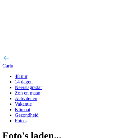
Cariu
48 uur
14 dagen
Neerslagradar
Zon en maan
Activiteiten
Vakantie
Klimaat
Gezondheid
Foto's
Foto's laden...