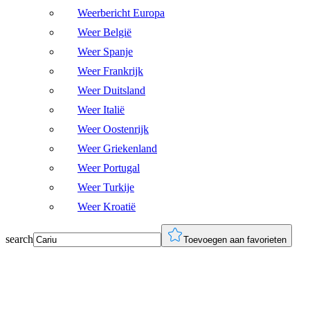
Weerbericht Europa
Weer België
Weer Spanje
Weer Frankrijk
Weer Duitsland
Weer Italië
Weer Oostenrijk
Weer Griekenland
Weer Portugal
Weer Turkije
Weer Kroatië
search
Toevoegen aan favorieten