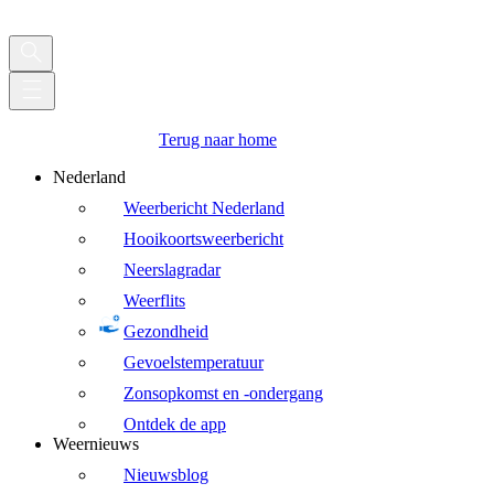
Terug naar home
Nederland
Weerbericht Nederland
Hooikoortsweerbericht
Neerslagradar
Weerflits
Gezondheid
Gevoelstemperatuur
Zonsopkomst en -ondergang
Ontdek de app
Weernieuws
Nieuwsblog