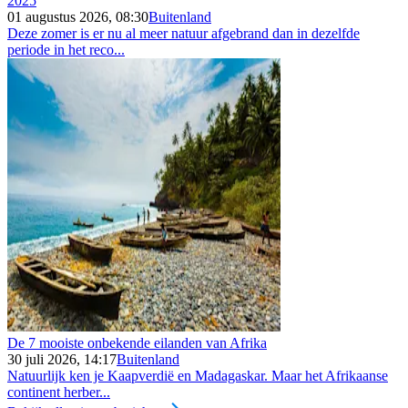
2025
01 augustus 2026, 08:30
Buitenland
Deze zomer is er nu al meer natuur afgebrand dan in dezelfde
periode in het reco...
De 7 mooiste onbekende eilanden van Afrika
30 juli 2026, 14:17
Buitenland
Natuurlijk ken je Kaapverdië en Madagaskar. Maar het Afrikaanse
continent herber...