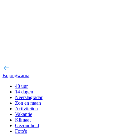
Bojongwarna
48 uur
14 dagen
Neerslagradar
Zon en maan
Activiteiten
Vakantie
Klimaat
Gezondheid
Foto's