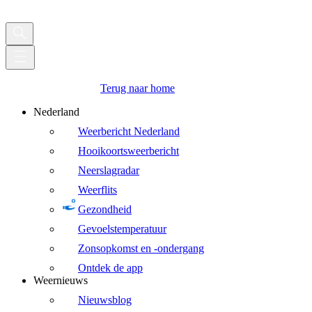
Terug naar home
Nederland
Weerbericht Nederland
Hooikoortsweerbericht
Neerslagradar
Weerflits
Gezondheid
Gevoelstemperatuur
Zonsopkomst en -ondergang
Ontdek de app
Weernieuws
Nieuwsblog