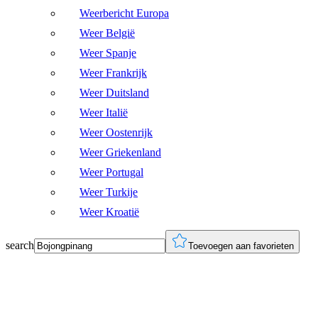
Weerbericht Europa
Weer België
Weer Spanje
Weer Frankrijk
Weer Duitsland
Weer Italië
Weer Oostenrijk
Weer Griekenland
Weer Portugal
Weer Turkije
Weer Kroatië
search
Toevoegen aan favorieten