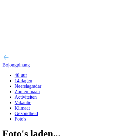
Bojongpinang
48 uur
14 dagen
Neerslagradar
Zon en maan
Activiteiten
Vakantie
Klimaat
Gezondheid
Foto's
Foto's laden...