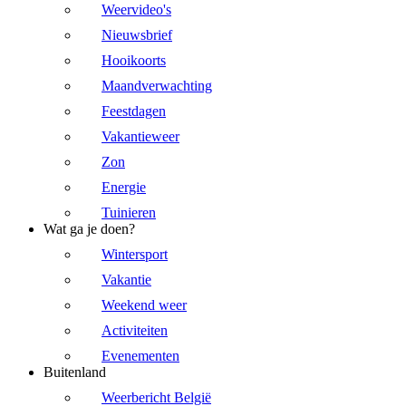
Weervideo's
Nieuwsbrief
Hooikoorts
Maandverwachting
Feestdagen
Vakantieweer
Zon
Energie
Tuinieren
Wat ga je doen?
Wintersport
Vakantie
Weekend weer
Activiteiten
Evenementen
Buitenland
Weerbericht België