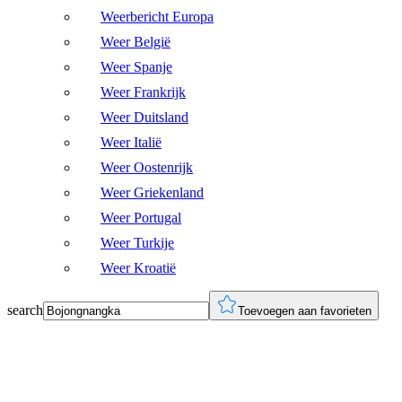
Weerbericht Europa
Weer België
Weer Spanje
Weer Frankrijk
Weer Duitsland
Weer Italië
Weer Oostenrijk
Weer Griekenland
Weer Portugal
Weer Turkije
Weer Kroatië
search
Toevoegen aan favorieten