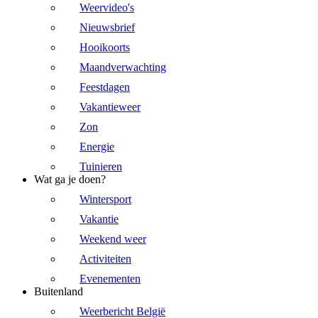
Weervideo's
Nieuwsbrief
Hooikoorts
Maandverwachting
Feestdagen
Vakantieweer
Zon
Energie
Tuinieren
Wat ga je doen?
Wintersport
Vakantie
Weekend weer
Activiteiten
Evenementen
Buitenland
Weerbericht België