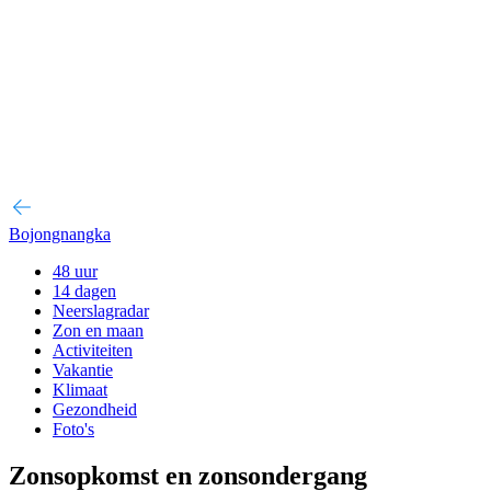
Bojongnangka
48 uur
14 dagen
Neerslagradar
Zon en maan
Activiteiten
Vakantie
Klimaat
Gezondheid
Foto's
Zonsopkomst en zonsondergang