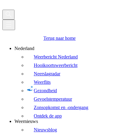
Terug naar home
Nederland
Weerbericht Nederland
Hooikoortsweerbericht
Neerslagradar
Weerflits
Gezondheid
Gevoelstemperatuur
Zonsopkomst en -ondergang
Ontdek de app
Weernieuws
Nieuwsblog