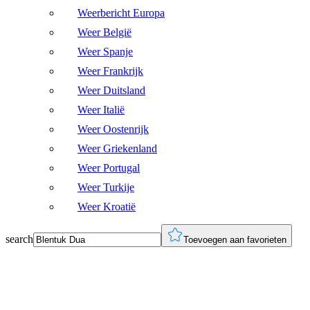
Weerbericht Europa
Weer België
Weer Spanje
Weer Frankrijk
Weer Duitsland
Weer Italië
Weer Oostenrijk
Weer Griekenland
Weer Portugal
Weer Turkije
Weer Kroatië
search
Toevoegen aan favorieten