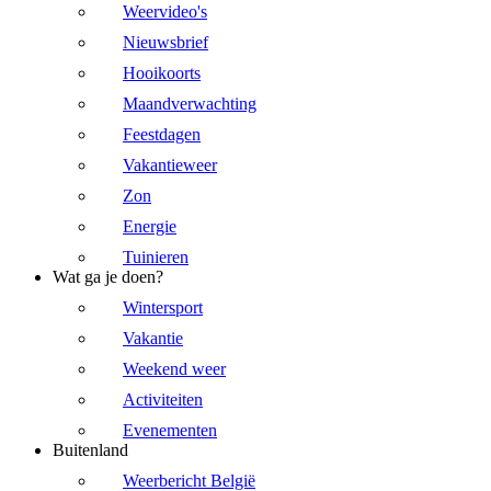
Weervideo's
Nieuwsbrief
Hooikoorts
Maandverwachting
Feestdagen
Vakantieweer
Zon
Energie
Tuinieren
Wat ga je doen?
Wintersport
Vakantie
Weekend weer
Activiteiten
Evenementen
Buitenland
Weerbericht België