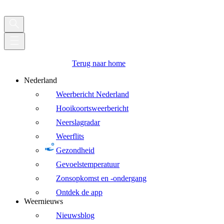
Terug naar home
Nederland
Weerbericht Nederland
Hooikoortsweerbericht
Neerslagradar
Weerflits
Gezondheid
Gevoelstemperatuur
Zonsopkomst en -ondergang
Ontdek de app
Weernieuws
Nieuwsblog